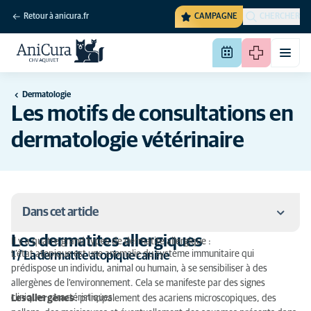
Retour à anicura.fr
CAMPAGNE
CHERCHER
Dermatologie
Les motifs de consultations en
dermatologie vétérinaire
Dans cet article
Les dermatites allergiques
Il y a quatre grand types de dermatite allergique :
Les dermatites allergiques
L’état atopique est une anomalie du système immunitaire qui
1 / La dermatite atopique canine
prédispose un individu, animal ou humain, à se sensibiliser à des
Les dermatites a malassezia
allergènes de l’environnement. Cela se manifeste par des signes
cliniques caractéristiques.
Les allergènes
: principalement des acariens microscopiques, des
Les pyodermites superficielles et profondes