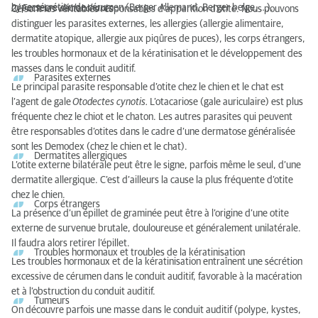
hypersécrétion de cérumen (Berger Allemand, Berger belge, …).
2/ Facteurs déclenchants
Ce sont les véritables responsables d’apparition d’otite. Nous pouvons
distinguer les parasites externes, les allergies (allergie alimentaire,
dermatite atopique, allergie aux piqûres de puces), les corps étrangers,
les troubles hormonaux et de la kératinisation et le développement des
masses dans le conduit auditif.
Parasites externes
Le principal parasite responsable d’otite chez le chien et le chat est
l’agent de gale
Otodectes cynotis.
L’otacariose (gale auriculaire) est plus
fréquente chez le chiot et le chaton. Les autres parasites qui peuvent
être responsables d’otites dans le cadre d’une dermatose généralisée
sont les Demodex (chez le chien et le chat).
Dermatites allergiques
L’otite externe bilatérale peut être le signe, parfois même le seul, d’une
dermatite allergique. C’est d’ailleurs la cause la plus fréquente d’otite
chez le chien.
Corps étrangers
La présence d’un épillet de graminée peut être à l’origine d’une otite
externe de survenue brutale, douloureuse et généralement unilatérale.
Il faudra alors retirer l’épillet.
Troubles hormonaux et troubles de la kératinisation
Les troubles hormonaux et de la kératinisation entraînent une sécrétion
excessive de cérumen dans le conduit auditif, favorable à la macération
et à l’obstruction du conduit auditif.
Tumeurs
On découvre parfois une masse dans le conduit auditif (polype, kystes,