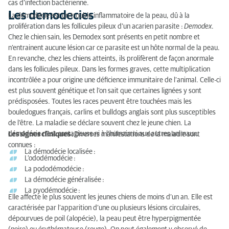
cas d’infection bactérienne.
Les demodecies
La démodécie est un trouble inflammatoire de la peau, dû à la
prolifération dans les follicules pileux d’un acarien parasite :
Demodex
.
Chez le chien sain, les Demodex sont présents en petit nombre et
n’entrainent aucune lésion car ce parasite est un hôte normal de la peau.
En revanche, chez les chiens atteints, ils prolifèrent de façon anormale
dans les follicules pileux. Dans les formes graves, cette multiplication
incontrôlée a pour origine une déficience immunitaire de l’animal. Celle-ci
est plus souvent génétique et l’on sait que certaines lignées y sont
prédisposées. Toutes les races peuvent être touchées mais les
bouledogues français, carlins et bulldogs anglais sont plus susceptibles
de l’être. La maladie se déclare souvent chez le jeune chien. La
démodécie n’est contagieuse ni à l’humain ni aux autres animaux.
Les signes cliniques :
Diverses manifestations de la maladie sont
connues :
La démodécie localisée
:
L’ododémodécie
:
La pododémodécie
:
La démodécie généralisée
:
La pyodémodécie
:
Elle affecte le plus souvent les jeunes chiens de moins d’un an. Elle est
caractérisée par l’apparition d’une ou plusieurs lésions circulaires,
dépourvues de poil (alopécie), la peau peut être hyperpigmentée