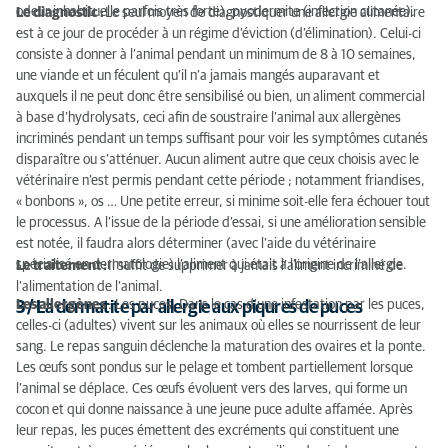
odeur inhabituelle parfois très forte), pyodermite (infection cutanée).
Le diagnostic :
Le seul moyen de diagnostiquer une allergie alimentaire
est à ce jour de procéder à un régime d’éviction (d’élimination). Celui-ci
consiste à donner à l’animal pendant un minimum de 8 à 10 semaines,
une viande et un féculent qu’il n’a jamais mangés auparavant et
auxquels il ne peut donc être sensibilisé ou bien, un aliment commercial
à base d’hydrolysats, ceci afin de soustraire l’animal aux allergènes
incriminés pendant un temps suffisant pour voir les symptômes cutanés
disparaître ou s’atténuer. Aucun aliment autre que ceux choisis avec le
vétérinaire n’est permis pendant cette période ; notamment friandises,
« bonbons », os … Une petite erreur, si minime soit-elle fera échouer tout
le processus. A l’issue de la période d’essai, si une amélioration sensible
est notée, il faudra alors déterminer (avec l’aide du vétérinaire
spécialisé en dermatologie) l’aliment qui était à l’origine de l’allergie.
Le traitement :
Il suffit de supprimer à jamais l’aliment incriminé de
l’alimentation de l’animal.
Les allergènes
: Les puces. Dans le cas d’une infestation par les puces,
3 / La dermatite par allergie aux piqures de puces
celles-ci (adultes) vivent sur les animaux où elles se nourrissent de leur
sang. Le repas sanguin déclenche la maturation des ovaires et la ponte.
Les œufs sont pondus sur le pelage et tombent partiellement lorsque
l’animal se déplace. Ces œufs évoluent vers des larves, qui forme un
cocon et qui donne naissance à une jeune puce adulte affamée. Après
leur repas, les puces émettent des excréments qui constituent une