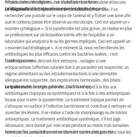
fistules, zones nécrotiques, pus abondant et sanieux.
« Pyodermite interdigitée » : se traduit par une furonculose et/ou une
cellulite particulière et localisée entre les doigts des pieds.
Le diagnostic :
Le diagnostic comporte deux étapes :
Le vétérinaire le fait directement en consultation. Pour cela, il va
rechercher une pustule sur le corps de l’animal et y frotter une lame afin
que le contenu puisse être observé au microscope. Ceci est appelé un «
examen cytologique ». Si la pyodermite est plus grave, on réalise en plus
un prélèvement sur un écouvillon stérile afin de l’expédier à un
laboratoire qui analysera le ou les germes impliqués. Ceci est appelé un
« examen bactériologique ». A ce moment-là, nous rechercherons les
antibiotiques les plus efficaces contre les bactéries isolées : c’est
l’antibiogramme.
D’autres examens devront être entrepris : raclages si une
ectoparasitose (affection cutanée due à un parasite) est suspectée, un
régime alimentaire ou des intradermoréactions si une dermatite
allergique est suspectée, des explorations hormonales, des bilans
sanguins et des biopsies cutanées, parfois même.
Le traitement :
en règle générale, il faut faire appel à la fois aux
antibiotiques (topiques ou systémiques) et à la fois à des antiseptiques
locaux pour traiter la pyodermite. Le traitement topique permet de
s’attaquer en surface à l’infection bactérienne et contribue à nettoyer et
assécher les lésions. Il se réalise à l’aide de shampooings ou de lotions
antiseptiques. Le traitement antibiotique systémique, s’il est jugé
nécessaire, sera donné par voie orale pendant au moins trois semaines
(voire parfois jusqu’à 8 semaines dans les cas les plus graves).
Attention, les corticoïdes sont strictement contre-indiqués dans tous les