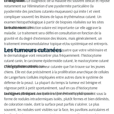
et des croûtes.
Le diagnostic :
Le diagnostic de la maladie est souvent délicat et repose
notamment sur l’élimination d’une pyodermite particulière (la
pyodermite des jonctions cutanéo-muqueuses) qui imite ( et vient
compliquer souvent) les lésions de lupus érythémateux cutané. Un
examen histopathologique à partir de biopsies réalisées sur les sites
lésés est nécessaire.
Le traitement :
L’éviction solaire est importante car elle aggrave la
maladie. Le traitement sera défini en consultation en fonction de la
gravité et du degré d’extension des lésions, mais généralement, un
traitement immunomodulateur topique et/ou systémique est entrepris.
Les tumeurs cutanées
Parmi les tumeurs cutanées il en existe quatre que votre vétérinaire et
le dermatologue vont rencontrer plus fréquemment: l’histiocytome
cutané canin, le carcinome épidermoïde cutané, le mastocytome cutané
et le lymphome cutané.
L’histiocytome cutané canin
C’est généralement une tumeur cutanée que l’on trouve sur les jeunes
chiens. Elle est due précisément à la prolifération anarchique de cellules
de Langerhans (cellules impliquées entre autres dans le système de
défense de la peau). La plupart du temps la tumeur est bénigne et
régresse petit à petit spontanément, sauf en cas d’histiocytome
multiple et persistant auxquels les Shar-Peï sont prédisposés.
Les signes cliniques :
les lésions se présentent le plus souvent sous la
forme de nodules intradermiques isolés, plutôt fermes et bien délimités,
de coloration rosée, dont la surface peut parfois s’ulcérer. Le plus
souvent, les nodules sont visibles sur la face, les pavillons auriculaires et