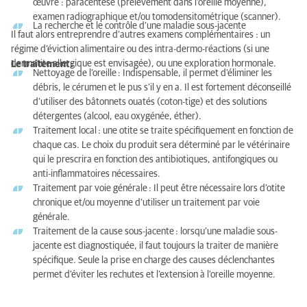
œuvre : paracentèse (prélèvement dans l’oreille moyenne),
examen radiographique et/ou tomodensitométrique (scanner).
La recherche et le contrôle d’une maladie sous-jacente
Il faut alors entreprendre d’autres examens complémentaires : un
régime d’éviction alimentaire ou des intra-dermo-réactions (si une
dermatite allergique est envisagée), ou une exploration hormonale.
Le traitement :
Nettoyage de l’oreille
: Indispensable, il permet d’éliminer les
débris, le cérumen et le pus s’il y en a. Il est fortement déconseillé
d’utiliser des bâtonnets ouatés (coton-tige) et des solutions
détergentes (alcool, eau oxygénée, éther).
Traitement local
: une otite se traite spécifiquement en fonction de
chaque cas. Le choix du produit sera déterminé par le vétérinaire
qui le prescrira en fonction des antibiotiques, antifongiques ou
anti-inflammatoires nécessaires.
Traitement par voie générale
: Il peut être nécessaire lors d’otite
chronique et/ou moyenne d’utiliser un traitement par voie
générale.
Traitement de la cause sous-jacente
: lorsqu’une maladie sous-
jacente est diagnostiquée, il faut toujours la traiter de manière
spécifique. Seule la prise en charge des causes déclenchantes
permet d’éviter les rechutes et l’extension à l’oreille moyenne.