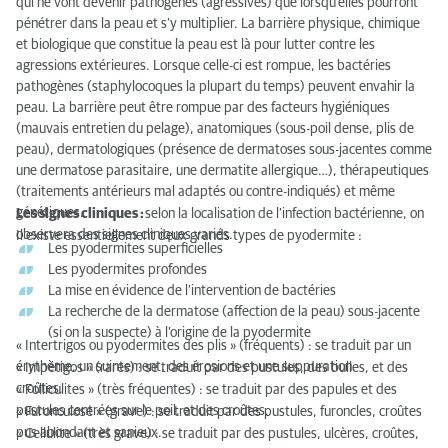
qui ne vont devenir pathogènes (agressives) que lorsqu’elles pourront
pénétrer dans la peau et s’y multiplier. La barrière physique, chimique
et biologique que constitue la peau est là pour lutter contre les
agressions extérieures. Lorsque celle-ci est rompue, les bactéries
pathogènes (staphylocoques la plupart du temps) peuvent envahir la
peau. La barrière peut être rompue par des facteurs hygiéniques
(mauvais entretien du pelage), anatomiques (sous-poil dense, plis de
peau), dermatologiques (présence de dermatoses sous-jacentes comme
une dermatose parasitaire, une dermatite allergique…), thérapeutiques
(traitements antérieurs mal adaptés ou contre-indiqués) et même
génétiques.
Les signes cliniques :
selon la localisation de l’infection bactérienne, on
observera des signes cliniques variés.
Il existe essentiellement deux grands types de pyodermite :
Les pyodermites superficielles
Les pyodermites profondes
La mise en évidence de l’intervention de bactéries
La recherche de la dermatose (affection de la peau) sous-jacente
(si on la suspecte) à l’origine de la pyodermite
« Intertrigos ou pyodermites des plis » (fréquents) : se traduit par un
érythème, un suintement, des érosions et une suppuration.
« Impétigos » (rares) : se traduit par des pustules, des bulles, et des
croûtes.
« Folliculites » (très fréquentes) : se traduit par des papules et des
pustules centrées sur le poil, et des croûtes.
« Furonculose » (grave) : se traduit par des pustules, furoncles, croûtes
pus abondant et sanieux.
« Cellulite » (très grave) : se traduit par des pustules, ulcères, croûtes,