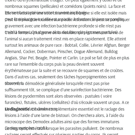
(noire) ou érythémateuse (rouge). On peut également y observé de
nombreux squames (pellicules) et comédons (points noirs). La face et
les membres antérieurs sont souvent impliqués.
Elle se traduit par une otite cérumineuse bénigne si elle est isolée mais
peut être plus grave si elle est associée à d’autres lésions corporelles.
C’est la démodécie localisée aux pieds. Attention car peut se compliquer
gravement avec une infection bactérienne profonde si elle n’est pas
traité à temps. On observe alors des furoncles (grosses pustules).
C’est la forme la plus grave de la maladie, qui peut menacer la vie de
l’animal si aucun traitement n’est mis en place rapidement. Elle atteint
surtout les animaux de pure race : Bobtail, Collie, Lévrier Afghan, Berger
Allemand, Cocker, Doberman, Pinscher, Dogue Allemand, Bulldog
Anglais, Shar Peï, Beagle, Pointer et Carlin. Le poil se fait de plus en plus
rare sur l’ensemble du corps puis la peau devient souvent
érythémateuse par la suite et se recouvre de squames et de croûtes.
Dans d’autres cas, seulement des tâches hyperpigmentées sont
observées.
Souvent, la démodécie généralisée lorsqu’elle n’est pas prise
suffisamment tôt, se complique d’une surinfection bactérienne. Des
lésions de pyodermites sont alors observées : pustules ( voire
furoncles), fistules, ulcères (cellulites) d’où s’écoule souvent un pus. A ce
stade, l’animal est douloureux.
Le diagnostic :
L’examen complémentaire essentiel est le raclage des
lésions à l’aide d’une lame de bistouri. On cherchera alors, à l’aide du
microscope des Demodex adultes
ainsi que des formes immatures
(larves, nymphes, œufs).
Le diagnostic est établi lorsque les parasites pullulent. De nombreux