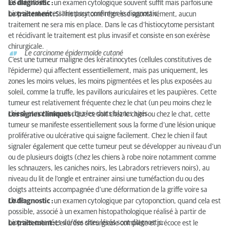
les membres.
Le diagnostic :
un examen cytologique souvent suffit mais parfois
une
biopsie est nécessaire pour confirmer le diagnostic.
Le traitement :
Si l’histiocytome régresse spontanément, aucun
traitement ne sera mis en place. Dans le cas d’histiocytome persistant
et récidivant le traitement est plus invasif et consiste en son exérèse
chirurgicale.
Le carcinome épidermoïde cutané
C’est une tumeur maligne des kératinocytes (cellules constitutives de
l’épiderme) qui affectent essentiellement, mais pas uniquement, les
zones les moins velues, les moins pigmentées et les plus exposées au
soleil, comme la truffe, les pavillons auriculaires et les paupières. Cette
tumeur est relativement fréquente chez le chat (un peu moins chez le
chien) et notamment chez les chats blancs agés.
Les signes cliniques :
Que ce soit chez le chien ou chez le chat, cette
tumeur se manifeste essentiellement sous la forme d’une lésion unique
proliférative ou ulcérative qui saigne facilement. Chez le chien il faut
signaler également que cette tumeur peut se développer au niveau d’un
ou de plusieurs doigts (chez les chiens à robe noire notamment comme
les schnauzers, les caniches noirs, les Labradors retrievers noirs), au
niveau du lit de l’ongle et entrainer ainsi une tuméfaction du ou des
doigts atteints accompagnée d’une déformation de la griffe voire sa
chute.
Le diagnostic :
un examen cytologique par cytoponction, quand cela est
possible, associé à un examen histopathologique réalisé à partir de
biopsies cutanées du/des sites lésés sont diagnostic.
Le traitement :
L’exérèse chirurgicale complète et précoce est le