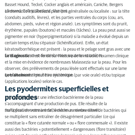
Basset Hound, Teckel, Cocker anglais et américain, Caniche, Bergers
allemand, Colley, Shetland, Shar peï…
La dermatite à Malassezia peut être généralisée ou localisée : sur la tête
(conduits auditifs, lèvres), et les parties ventrales du corps (cou, ars,
abdomen, pieds, vulve et région anale). Les symptômes sont du prurit,
érythème, papules (boutons) et macules (tâches). La peau peut aussi se
pigmenter en noir (hyperpigmentation) si la maladie a évolué depuis un
certain temps et/ou s’épaissir (lichénification). Enfin, un état
kératoséborrhéique est présent : la peau et le pelage sont gras avec une
forte odeur rance et de nombreuses squames et croûtes.
Le diagnostic :
Il est fondé sur l’histoire de la maladie, l’examen clinique
et la mise en évidence de nombreuses Malassezia sur la peau. Pour les
observer, des prélèvements de peau lésée sont effectués sur une lame
que l’on observe ensuite au microscope.
Le traitement :
Il peut être systémique (par voie orale) et/ou topique
(applications locales) selon le cas.
Les pyodermites superficielles et
profondes
Une pyodermite est une infection bactérienne de la peau
s’accompagnant d’une production de pus. Elle résulte de la
multiplication excessive de bactéries au niveau cutané.
Sur la peau de votre animal, il existe un nombre élevé de bactéries qui
se multiplient sans entraîner de désagrément particulier (ce qui
constitue la « flore cutanée normale » ou « flore commensale »). Il existe
aussi des bactéries « potentiellement » dangereuses (flore transitoire)