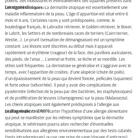
pollens, des moisissures et éventuellement des squames présents dans
l’atmosphère.
Les signes cliniques :
La dermatite atopique est essentiellement une
Les demodecies
maladie inflammatoire de la peau. L’âge d’apparition est situé entre 6
mois et 6 ans. Certaines races y sont prédisposées, comme, le
Dermatoses auto-immunes
bouledogue français, le Labrador retriever, le Golden retriever, le Boxer,
le Labrit, les Setters et de nombreuses races de terriers (Cairn terrier,
Les tumeurs cutanées
Westie…). Le prurit (sensation de démangeaison) est un symptôme
constant. Les lésions sont discrètes au début mais il apparait
Les otites
rapidement un érythème (rougeur) de la face, des pavillons auriculaires,
des pieds, de l’anus … L’animal se frotte, se lèche et se mordille. Les
otites sont fréquentes. La dermatose se généralise et s’aggrave avec le
temps, avec l’apparition de croûtes, d’une alopécie (chute de poils),
d’un épaississement de la peau qui devient foncée, pellicules (squames)
et forte odeur (séborrhée). Il peut y avoir des complications de
pyodermite (infection de la peau par des bactéries, les staphylocoques)
et de prolifération de levures (champignons) sur la peau (Malassezia).
Les chiens atopiques sont également prédisposés à l’allergie aux
piqûres de puces (DAPP).
Le diagnostic :
Une fois écarter l’hypothèse d’une allergie alimentaire
qui peut se manifester par les mêmes symptômes que la dermatite
atopique, le vétérinaire pourra alors rechercher d’éventuelles
sensibilisations aux allergènes environnementaux par des tests cutanés
(tests intradermiques) ou par une prise de sang (dosage d’anticorps).