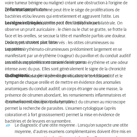
voire tumeur bénigne ou maligne) créant une obstruction à l’origine de
l’inflammation.
2/ Facteurs perpétuants
Le conduit auditif inflammé peut être le siège de proliférations de
bactéries et/ou levures qui entretiennent et aggravent l’otite. Les
bactéries les plus fréquentes sont des
Staphylocoques.
Les signes cliniques :
L’otite peut être unilatérale ou bilatérale. On
observe un prurit auriculaire : le chien ou le chat se gratte, se frotte la
face et les oreilles, se secoue la tête et manifeste parfois une douleur.
L’odeur est souvent plus forte.
Deux types d’otites sont observés : les otites cérumineuses ou
suppurées.
Les otites érythémato-cérumineuses prédominent largement en se
manifestant par un érythème (rougeur) du pavillon et du conduit auditif
associé à une sécrétion excessive de cérumen.
Les otites suppurées sont caractérisées par un érythème et une odeur
intense avec du pus. Elles sont généralement le signe de la chronicité
d’une otite.
Le diagnostic :
La démarche diagnostic comporte 4 étapes :
-
Examen à l’otoscope
: il permet de visualiser le conduit auditif et le
tympan de chaque oreille et de mettre en évidence des anomalies
anatomiques du conduit auditif, un corps étranger ou une masse, la
présence de cérumen abondant, les remaniements inflammatoires et
éventuellement des lésions du tympan.
-
Examen au microscope
: L’examen direct du cérumen au microscope
permet la recherche de parasites. L’examen cytologique (après
coloration et à fort grossissement) permet la mise en évidence de
bactéries et de levures en surnombre.
Le diagnostic d’une otite moyenne
: Lorsqu’on suspecte une otite
moyenne, d’autres examens complémentaires doivent être mis en