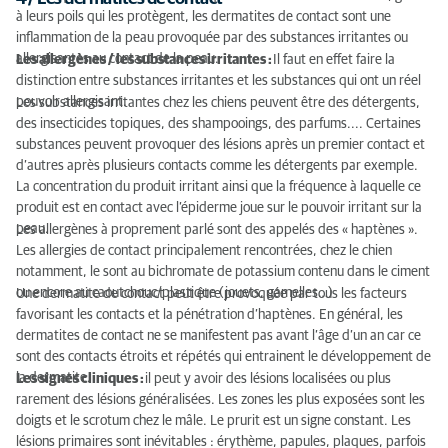
à leurs poils qui les protègent, les dermatites de contact sont une
inflammation de la peau provoquée par des substances irritantes ou
allergisantes au contact de la peau.
Les allergènes / les substances irritantes :
Il faut en effet faire la
distinction entre substances irritantes et les substances qui ont un réel
pouvoir allergisant.
Les substances irritantes chez les chiens peuvent être des détergents,
des insecticides topiques, des shampooings, des parfums.... Certaines
substances peuvent provoquer des lésions après un premier contact et
d’autres après plusieurs contacts comme les détergents par exemple.
La concentration du produit irritant ainsi que la fréquence à laquelle ce
produit est en contact avec l’épiderme joue sur le pouvoir irritant sur la
peau.
Les allergènes à proprement parlé sont des appelés des « haptènes ».
Les allergies de contact principalement rencontrées, chez le chien
notamment, le sont au bichromate de potassium contenu dans le ciment
ou encore au caoutchouc/plastique (jouets, gamelles…)
Une dermatite de contact peut être provoquée par tous les facteurs
favorisant les contacts et la pénétration d’haptènes. En général, les
dermatites de contact ne se manifestent pas avant l’âge d’un an car ce
sont des contacts étroits et répétés qui entrainent le développement de
la dermatite.
Les signes cliniques :
il peut y avoir des lésions localisées ou plus
rarement des lésions généralisées. Les zones les plus exposées sont les
doigts et le scrotum chez le mâle. Le prurit est un signe constant. Les
lésions primaires sont inévitables : érythème, papules, plaques, parfois