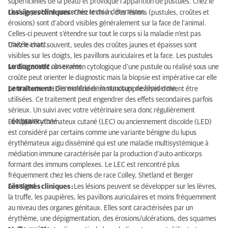
superficielles de la peau) et provoque l’apparition de pustules. Chez le
chat, la protéine concernée reste à déterminer.
Les signes cliniques :
Chez le chien, des lésions (pustules, croûtes et
érosions) sont d’abord visibles généralement sur la face de l’animal.
Celles-ci peuvent s’étendre sur tout le corps si la maladie n’est pas
traitée avant.
Chez le chat, souvent, seules des croûtes jaunes et épaisses sont
visibles sur les doigts, les pavillons auriculaires et la face. Les pustules
sont rarement observées.
Le diagnostic :
un examen cytologique d’une pustule ou réalisé sous une
croûte peut orienter le diagnostic mais la biopsie est impérative car elle
permet une vue d’ensemble de la structure de l’épiderme.
Le traitement :
Des molécules immunosuppressives doivent être
utilisées. Ce traitement peut engendrer des effets secondaires parfois
sérieux. Un suivi avec votre vétérinaire sera donc régulièrement
nécessaire.
- Le lupus cutané
Le lupus érythémateux cutané (LEC) ou anciennement discoïde (LED)
est considéré par certains comme une variante bénigne du lupus
érythémateux aigu disséminé qui est une maladie multisystémique à
médiation immune caractérisée par la production d’auto-anticorps
formant des immuns complexes. Le LEC est rencontré plus
fréquemment chez les chiens de race Colley, Shetland et Berger
Allemand.
Les signes cliniques :
Les lésions peuvent se développer sur les lèvres,
la truffe, les paupières, les pavillons auriculaires et moins fréquemment
au niveau des organes génitaux. Elles sont caractérisées par un
érythème, une dépigmentation, des érosions/ulcérations, des squames