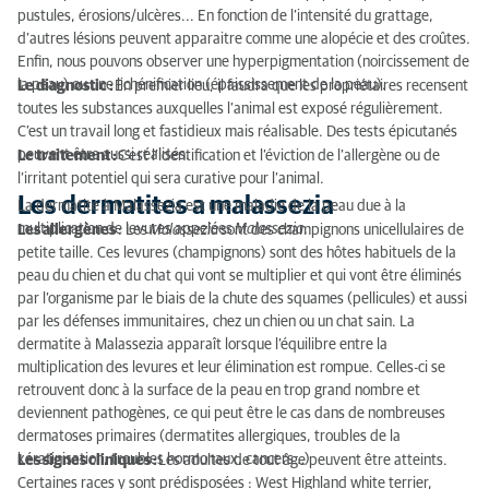
pustules, érosions/ulcères... En fonction de l’intensité du grattage,
d’autres lésions peuvent apparaitre comme une alopécie et des croûtes.
Enfin, nous pouvons observer une hyperpigmentation (noircissement de
la peau) ou une lichénification (épaississement de la peau).
Le diagnostic :
En premier lieu, il faudra que les propriétaires recensent
toutes les substances auxquelles l’animal est exposé régulièrement.
C’est un travail long et fastidieux mais réalisable. Des tests épicutanés
peuvent être aussi réalisés.
Le traitement :
C’est l’identification et l’éviction de l’allergène ou de
l’irritant potentiel qui sera curative pour l’animal.
Les dermatites a malassezia
La dermatite à Malassezia est une maladie de la peau due à la
multiplication de levures appelées
Malassezia
.
Les allergènes
: Les
Malassezia
sont des champignons unicellulaires de
petite taille. Ces levures (champignons) sont des hôtes habituels de la
peau du chien et du chat qui vont se multiplier et qui vont être éliminés
par l’organisme par le biais de la chute des squames (pellicules) et aussi
par les défenses immunitaires, chez un chien ou un chat sain. La
dermatite à Malassezia apparaît lorsque l’équilibre entre la
multiplication des levures et leur élimination est rompue. Celles-ci se
retrouvent donc à la surface de la peau en trop grand nombre et
deviennent pathogènes, ce qui peut être le cas dans de nombreuses
dermatoses primaires (dermatites allergiques, troubles de la
kératinisation, troubles hormonaux, cancers…)
Les signes cliniques :
Les adultes de tout âge peuvent être atteints.
Certaines races y sont prédisposées : West Highland white terrier,