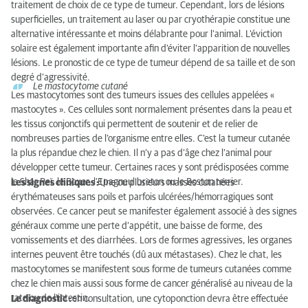
traitement de choix de ce type de tumeur. Cependant, lors de lésions
superficielles, un traitement au laser ou par cryothérapie constitue une
alternative intéressante et moins délabrante pour l’animal. L’éviction
solaire est également importante afin d’éviter l’apparition de nouvelles
lésions. Le pronostic de ce type de tumeur dépend de sa taille et de son
degré d’agressivité.
Le mastocytome cutané
Les mastocytomes sont des tumeurs issues des cellules appelées «
mastocytes ». Ces cellules sont normalement présentes dans la peau et
les tissus conjonctifs qui permettent de soutenir et de relier de
nombreuses parties de l’organisme entre elles. C’est la tumeur cutanée
la plus répandue chez le chien. Il n’y a pas d’âge chez l’animal pour
développer cette tumeur. Certaines races y sont prédisposées comme
le Shar Peï, le Boxer, l’Epagneul breton ou le Boston terrier.
Les signes cliniques :
Une ou plusieurs masses cutanées
érythémateuses sans poils et parfois ulcérées/hémorragiques sont
observées. Ce cancer peut se manifester également associé à des signes
généraux comme une perte d’appétit, une baisse de forme, des
vomissements et des diarrhées. Lors de formes agressives, les organes
internes peuvent être touchés (dû aux métastases). Chez le chat, les
mastocytomes se manifestent sous forme de tumeurs cutanées comme
chez le chien mais aussi sous forme de cancer généralisé au niveau de la
rate ou de l’intestin.
Le diagnostic :
en consultation, une cytoponction devra être effectuée