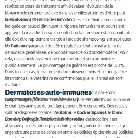
raclages seront effectués sur plusieurs parties du corps. Ils seront
répétés en cours de traitement afin d’évaluer l’évolution de la
dermatose.
L’examen de cérumen prélevé dans les oreilles atteintes d’otite peut
aussi révéler la présence de Demodex.
Le traitement :
Toute forme de corticoïdes est définitivement contre-
indiquée car ceux-ci diminuent la réponse immunitaire et pourraient
aggraver la maladie. Lorsqu’une infection bactérienne est concomitante,
elle doit être rapidement traitée à l’aide de shampooings antiseptiques
et d’antibiotiques.
Un traitement acaricide doit être réalisé sur tout animal atteint de
démodécie généralisée, de pododémodécie ou d’otodémodécie. Pour
cela, un acaricide systémique (par voie orale) sera administré
quotidiennement. Le pourcentage de guérison est proche de 100%.
Dans tous les cas, le traitement dure plusieurs mois et ne pourra être
interrompu si le vétérinaire ne confirme pas que le l’animal est sorti
d’affaire.
Dermatoses auto-immunes
Il existe plusieurs maladies auto-immunes mais nous parlerons
principalement de pemphigus foliacé et de lupus cutané.
- Le pemphigus foliacé
C’est la maladie auto-immune cutanée la plus fréquente chez le chien et
le chat. Les animaux de tout âge peuvent être concernés. Des races y
sont prédisposées comme l'
Akita Inu
, le
Cocker Spaniel
, le
Chow
Chow
, le
Colley
, le
Teckel
et le
Doberman
.
Lors de pemphigus, chez le chien, la protéine desmocolline 1 est
attaquée par des anticorps produits par l’organisme lui-même, ce qui
engendre une perte de cohésion entre les cellules épidermiques (cellules