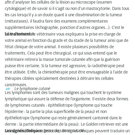
afin d’analyser les cellules de la lésion au microscope (examen
cytologique) et de savoir si il s’agit ou non d’un mastocytome. Dans tous
les cas lorsqu’il y a un doute quant à une dissémination de la tumeur
(métastases), il faudra faire des examens complémentaires
supplémentaires (échographie, ponction d’autres organes…). C’est le
bilan d’extension.
Le traitement :
le vétérinaire vous expliquera la prise en charge de
votre animal en fonction du grade et du stade de la tumeur ainsi que de
l’état clinique de votre animal. Il existe plusieurs possibilités de
traitements. Cela peut être chirurgical, ce qui sous-entend que le
vétérinaire retirera la masse tumorale cutanée afin que la guérison
puisse être certaine. Si la tumeur est agressive, la radiothérapie peut
être utilisée. Enfin, la chimiothérapie peut être envisageable à l’aide de
thérapies ciblées spécialement destinées à détruire les cellules
cancéreuses.
Le lymphome cutané
Les lymphomes sont des tumeurs malignes qui touchent le système
lymphatique qui assure la défense de l’organisme. Il existe deux formes
de lymphomes cutanés : épithéliotrope (lymphome qui touche
l’épiderme : la partie la plus superficielle de la peau) et non
épithéliotrope (lymphome qui reste généralement cantonné dans le
derme : la partie intermédiaire de la peau). Le Golden retriever est une
race prédisposée à ce genre de cancer cutané.
Les signes cliniques :
beaucoup de signes cliniques peuvent traduire un