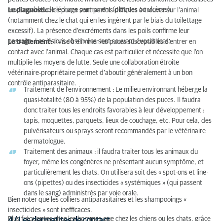
responsables de léchage permanent (plaques ou ulcères).
Le diagnostic :
les puces sont parfois difficiles à trouver sur l’animal
(notamment chez le chat qui en les ingèrent par le biais du toilettage
excessif). La présence d’excréments dans les poils confirme leur
passage. Les lésions observées sont souvent évocatrices.
Le traitement :
Il vise à éliminer les puces susceptibles d’entrer en
contact avec l’animal. Chaque cas est particulier et nécessite que l’on
multiplie les moyens de lutte. Seule une collaboration étroite
vétérinaire-propriétaire permet d’aboutir généralement à un bon
contrôle antiparasitaire.
Traitement de l’environnement :
Le milieu environnant héberge la
quasi-totalité (80 à 95%) de la population des puces. Il faudra
donc traiter tous les endroits favorables à leur développement :
tapis, moquettes, parquets, lieux de couchage, etc. Pour cela, des
pulvérisateurs ou sprays seront recommandés par le vétérinaire
dermatologue.
Traitement des animaux :
il faudra traiter tous les animaux du
foyer, même les congénères ne présentant aucun symptôme, et
particulièrement les chats. On utilisera soit des « spot-ons et line-
ons (pipettes) ou des insecticides « systémiques » (qui passent
dans le sang) administrés par voie orale.
Bien noter que les colliers antiparasitaires et les shampooings «
insecticides » sont inefficaces.
Plus fréquentes chez les hommes que chez les chiens ou les chats, grâce
4 / Les dermatites de contact