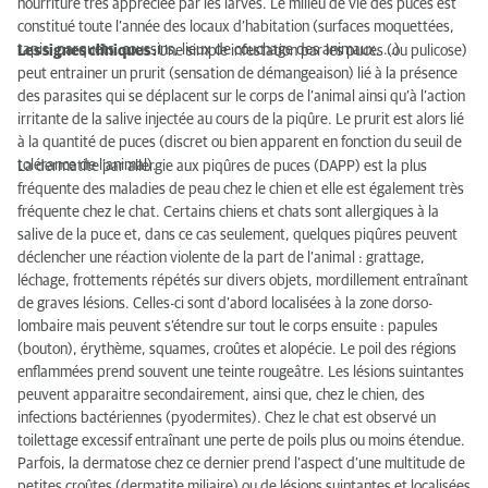
nourriture très appréciée par les larves. Le milieu de vie des puces est
constitué toute l’année des locaux d’habitation (surfaces moquettées,
tapis, parquets, coussins, lieux de couchage des animaux, …)
Les signes cliniques :
Une simple infestation par les puces (ou pulicose)
peut entrainer un prurit (sensation de démangeaison) lié à la présence
des parasites qui se déplacent sur le corps de l’animal ainsi qu’à l’action
irritante de la salive injectée au cours de la piqûre. Le prurit est alors lié
à la quantité de puces (discret ou bien apparent en fonction du seuil de
tolérance de l’animal).
La dermatite par allergie aux piqûres de puces (DAPP) est la plus
fréquente des maladies de peau chez le chien et elle est également très
fréquente chez le chat. Certains chiens et chats sont allergiques à la
salive de la puce et, dans ce cas seulement, quelques piqûres peuvent
déclencher une réaction violente de la part de l’animal : grattage,
léchage, frottements répétés sur divers objets, mordillement entraînant
de graves lésions. Celles-ci sont d’abord localisées à la zone dorso-
lombaire mais peuvent s’étendre sur tout le corps ensuite : papules
(bouton), érythème, squames, croûtes et alopécie. Le poil des régions
enflammées prend souvent une teinte rougeâtre. Les lésions suintantes
peuvent apparaitre secondairement, ainsi que, chez le chien, des
infections bactériennes (pyodermites). Chez le chat est observé un
toilettage excessif entraînant une perte de poils plus ou moins étendue.
Parfois, la dermatose chez ce dernier prend l’aspect d’une multitude de
petites croûtes (dermatite miliaire) ou de lésions suintantes et localisées