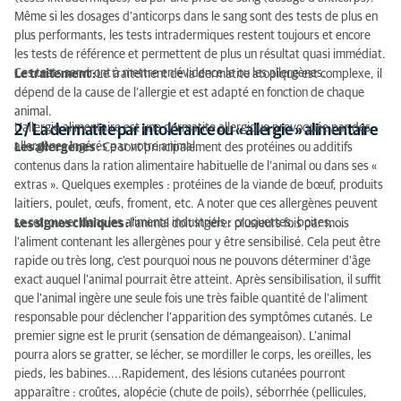
Même si les dosages d’anticorps dans le sang sont des tests de plus en
plus performants, les tests intradermiques restent toujours et encore
les tests de référence et permettent de plus un résultat quasi immédiat.
Ces tests serviront à mettre en évidence le ou les allergènes.
Le traitement :
Le traitement de la dermatite atopique est complexe, il
dépend de la cause de l’allergie et est adapté en fonction de chaque
animal.
L’allergie alimentaire est une dermatite allergique provoquée par des
2 / La dermatite par intolérance ou « allergie » alimentaire
allergènes ingérés par votre animal.
Les allergènes
: Ce sont principalement des protéines ou additifs
contenus dans la ration alimentaire habituelle de l’animal ou dans ses «
extras ». Quelques exemples : protéines de la viande de bœuf, produits
laitiers, poulet, œufs, froment, etc. A noter que ces allergènes peuvent
se retrouver dans les aliments industriels : croquettes, boites, …
Les signes cliniques :
l’animal doit ingérer plusieurs fois par mois
l’aliment contenant les allergènes pour y être sensibilisé. Cela peut être
rapide ou très long, c’est pourquoi nous ne pouvons déterminer d’âge
exact auquel l’animal pourrait être atteint. Après sensibilisation, il suffit
que l’animal ingère une seule fois une très faible quantité de l’aliment
responsable pour déclencher l’apparition des symptômes cutanés. Le
premier signe est le prurit (sensation de démangeaison). L’animal
pourra alors se gratter, se lécher, se mordiller le corps, les oreilles, les
pieds, les babines....Rapidement, des lésions cutanées pourront
apparaître : croûtes, alopécie (chute de poils), séborrhée (pellicules,