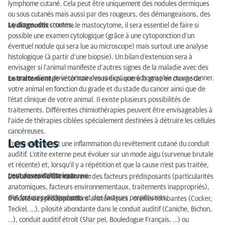
lymphome cutané. Cela peut être uniquement des nodules dermiques
ou sous cutanés mais aussi par des rougeurs, des démangeaisons, des
squames, des croutes…
Le diagnostic :
comme le mastocytome, il sera essentiel de faire si
possible une examen cytologique (grâce à une cytoponction d’un
éventuel nodule qui sera lue au microscope) mais surtout une analyse
histologique (à partir d’une biopsie). Un bilan d’extension sera à
envisager si l’animal manifeste d’autres signes de la maladie avec des
examens d’imagerie comme des radios, une échographie ou un scanner.
Le traitement :
le vétérinaire vous expliquera la prise en charge de
votre animal en fonction du grade et du stade du cancer ainsi que de
l’état clinique de votre animal. Il existe plusieurs possibilités de
traitements. Différentes chimiothérapies peuvent être envisageables à
l’aide de thérapies ciblées spécialement destinées à détruire les cellules
cancéreuses.
Les otites
L’otite externe est une inflammation du revêtement cutané du conduit
auditif. L’otite externe peut évoluer sur un mode aigu (survenue brutale
et récente) et, lorsqu’il y a répétition et que la cause n’est pas traitée,
peut devenir chronique.
Les causes d’otite externe :
L’otite externe fait intervenir des facteurs prédisposants (particularités
anatomiques, facteurs environnementaux, traitements inappropriés),
des facteurs déclenchants et des facteurs perpétuants.
1/ Facteurs prédisposants
Il existe des prédispositions anatomiques : oreilles tombantes (Cocker,
Teckel, …), pilosité abondante dans le conduit auditif (Caniche, Bichon,
…), conduit auditif étroit (Shar peï, Bouledogue Français, …) ou