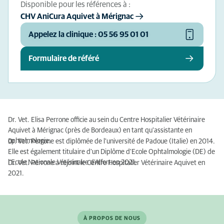
Disponible pour les références à :
CHV AniCura Aquivet à Mérignac
Appelez la clinique : 05 56 95 01 01
Formulaire de référé
Dr. Vet. Elisa Perrone officie au sein du Centre Hospitalier Vétérinaire
Aquivet à Mérignac (près de Bordeaux) en tant qu'assistante en
ophtalmologie.
Dr. Vet. Perrone est diplômée de l'université de Padoue (Italie) en 2014.
Elle est également titulaire d'un Diplôme d'Ecole Ophtalmologie (DE) de
l'Ecole Nationale Vétérinaire d'Alfort en 2021.
Dr. Vet. Perrone a rejoint le Centre Hospitalier Vétérinaire Aquivet en
2021.
À PROPOS DE NOUS