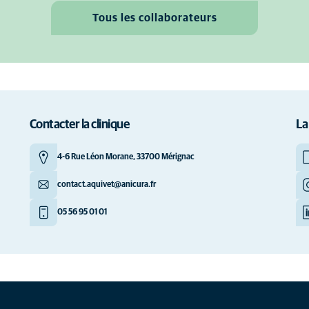
Tous les collaborateurs
Contacter la clinique
La
4-6 Rue Léon Morane, 33700 Mérignac
contact.aquivet@anicura.fr
05 56 95 01 01