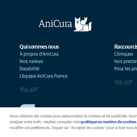
Qui sommes nous
Raccourci
À propos d'AniCura
Cliniques
Nos valeurs
Nos presta
Durabilité
Pour les pr
L'équipe AniCura France
TRAVAILLER CHEZ ANICURA
Voir nos offres d'emploi
Nous utilisons des cookies pour personnaliser le contenu et les publicités, fourn
analyser notre trafic. Veuillez consulter notre
politique en matière de cookies
modifier vos préférences. Cliquez sur "Accepter les cookies" pour activer tous les
Vie privée
Légal
Cook