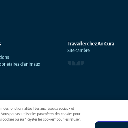
s
Travailler chez AniCura
Site carrière
tions
opriétaires d'animaux
ir des fonctionnalités liées aux réseaux sociaux et
(opens in a new tab)
. Vous pouvez utiliser les paramètres des cookies pour
 cookies ou sur "Rejeter les cookies" pour les refuser..
ies
Accessibilité
Presse
Global Human Rights
AniCura est une f