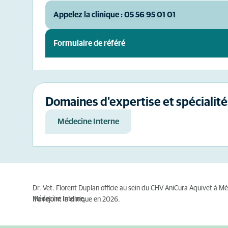
Appelez la clinique : 05 56 95 01 01
Formulaire de référé
Domaines d'expertise et spécialité
Médecine Interne
Dr. Vet. Florent Duplan officie au sein du CHV AniCura Aquivet à 
Médecine Interne.
Il a rejoint la clinique en 2026.