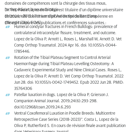
domaines de compétences sont la chirurgie des tissus mous,
l'orthopédie et la neurochirurgie.
Dr. Vet. Paula López de la Oliva est titulaire d'un diplôme universitaire
obtenu en 2015 à l'Universitat Autònoma de Barcelona.
En 2026, elle obtient son diplôme de Spécialiste Européenne en
chirurgie (Dipl. ECVS).
Elle est l'auteure des publications et conférences suivantes :
Humeral condylar fractures in French Bulldogs: prevalence of
contralateral intracondylar fissure, treatment, and outcome.
Lopez de la Oliva P, Arnott L, Roses L, Marshall W, Arnott D. Vet
Comp Orthop Traumatol. 2024 Apr 16. doi: 10.1055/s-0044-
1785446.
Rotation of the Tibial Plateau Segment to Control Arterial
Haemorrhage during Tibial Plateau Levelling Osteotomy: A
Cadaveric Experimental Study and Nine Clinical Cases. Roses L,
Lopez de la Oliva P, Arnott D. Vet Comp Orthop Traumatol. 2022
Jun 28. doi: 10.1055/s-0042-1749452. Epub 2022 Jun 28. PMID:
35764306
Patellar luxation in dogs. Lopez de la Oliva P, Grierson J.
Companion Animal Journal. 2019;24(6):293-298.
doi:10.12968/coan.2019.24.6.293
Ventral Coxofemoral Luxation in Poodle Breeds: Multicentre
Retrospective Case Series (2018-2023)". Costa L, Lopez de la
Oliva P, Rutherford S. En cours de révision finale avant publication