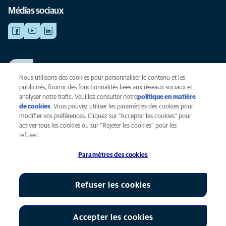
Médias sociaux
TRAVAILLER CHEZ ANICURA
Voir nos offres d'emploi
Nous utilisons des cookies pour personnaliser le contenu et les
publicités, fournir des fonctionnalités liées aux réseaux sociaux et
analyser notre trafic. Veuillez consulter notre
politique en matière
de cookies
(opens in a new tab)
. Vous pouvez utiliser les paramètres des cookies pour
Vie privée
modifier vos préférences. Cliquez sur "Accepter les cookies" pour
Légal
activer tous les cookies ou sur "Rejeter les cookies" pour les
Cookies
refuser..
Accessibilité
Paramètres des cookies
Presse
Global Human Rights
AniCura est une filiale de Mars, Inc © 2026
Refuser les cookies
Accepter les cookies
Paramètres des cookies