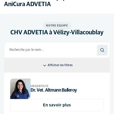
AniCura ADVETIA
NOTRE ÉQUIPE
CHV ADVETIA à Vélizy-Villacoublay
Afficher les filtres
Classer par: Default
URGENTISTE
Default
Toutes les disciplines
Dr. Vet. Altmann Balleroy
Ordre alphabétique
Anesthésie
(4)
Tous les postes
En savoir plus
Cardiologie
(4)
ASV
(59)