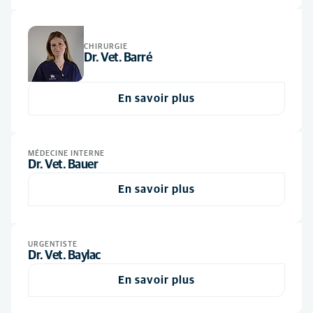
Chirurgie
(7)
Personnel administratif
(13)
Dentisterie
(4)
Vétérinaire
(60)
CHIRURGIE
Dr. Vet. Barré
Dermatologie
(3)
Imagerie médicale
(6)
En savoir plus
Médecine interne
(9)
NAC
(4)
MÉDECINE INTERNE
Neurologie
(4)
Dr. Vet. Bauer
Nouveaux Animaux de Compagnie
(1)
En savoir plus
Oncologie
(2)
Ophtalmologie
(2)
URGENTISTE
Dr. Vet. Baylac
Soins d'urgence
(12)
En savoir plus