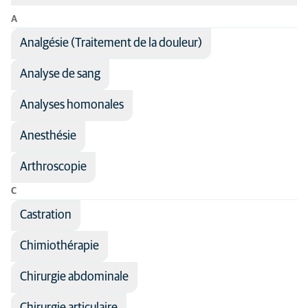
A
Classer par: Nom du traitement
Analgésie (Traitement de la douleur)
Nom du traitement
Disciplines
Analyse de sang
Domaine médical
Cardiologie
Tous les types d'animaux
Chirurgie
Analyses homonales
Chat
Dermatologie
Chien
Anesthésie
Imagerie médicale
Arthroscopie
Médecine générale
C
Neurologie
Castration
Reproduction
Chimiothérapie
Soins d'urgence
Chirurgie abdominale