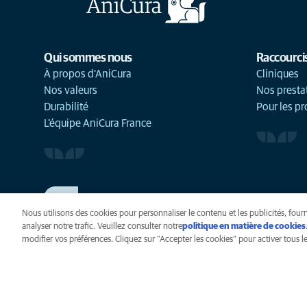
Qui sommes nous
Raccourci
À propos d'AniCura
Cliniques
Nos valeurs
Nos presta
Durabilité
Pour les pr
L'équipe AniCura France
TRAVAILLER CHEZ ANICURA
Voir nos offres d'emploi
Nous utilisons des cookies pour personnaliser le contenu et les publicités, fourn
analyser notre trafic. Veuillez consulter notre
politique en matière de cookies
modifier vos préférences. Cliquez sur "Accepter les cookies" pour activer tous les
Vie privée
Légal
Cook
Paramètres des cookies