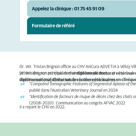
Appelez la clinique : 01 75 45 91 09
Formulaire de référé
Dr. Vet. Tristan Brignon officie au CHV AniCura ADVETIA à Vélizy-Vi
vétérinaire, son principal domaine de compétence.
Dr. Vet.
Brignon est titulaire d'un
diplôme de doctorat vétérinair
diplôme national d'internat des écoles vétérinaires en clini
Il est l'auteur des publications et conférences suivantes :
"Computed Tomographic Features of Segmental Aplasia of the
publié dans l'Australian Veterinary Journal en 2024
"Identification de facteurs de risque de décès chez des chats at
(2008–2020). Communication au congrès AFVAC 2022
Il a rejoint le CHV en 2022.