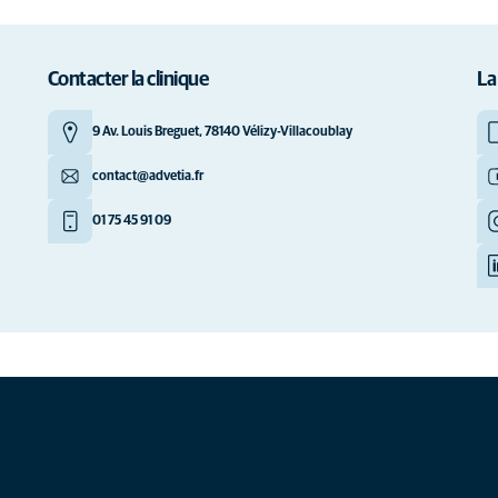
Contacter la clinique
La
9 Av. Louis Breguet, 78140 Vélizy-Villacoublay
contact@advetia.fr
01 75 45 91 09