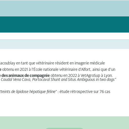
llacoublay en tant que vétérinaire résident en imagerie médicale
e
obtenu en 2021 à l'École nationale vétérinaire d'Alfort, ainsi que d'un
que des animaux de compagnie
obtenu en 2022 à VetAgroSup à Lyon.
 Caudal Vena Cava, Portocaval Shunt and Situs Ambiguous in two dogs"
teints de lipidose hépatique féline"
: étude rétrospective sur 76 cas