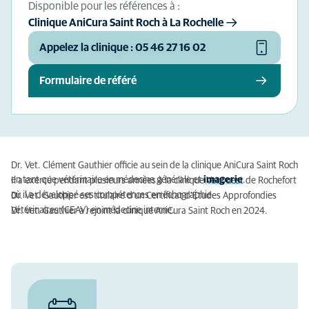
Disponible pour les références à :
Clinique AniCura Saint Roch à La Rochelle
Appelez la clinique : 05 46 27 16 02
Formulaire de référé
Dr. Vet. Clément Gauthier officie au sein de la clinique AniCura Saint Roch 
en tant que vétérinaire en médecine générale et 
imagerie
.
Il a exercé pendant plusieurs années à la clinique VetOuest de Rochefort 
où il a développé ses compétences en échographie.
Dr. Vet. Gauthier est titulaire d'un Certificat d'Études Approfondies 
Vétérinaires (CEAV) en médecine interne.
Dr. Vet. Gauthier a rejoint la clinique AniCura Saint Roch en 2024.