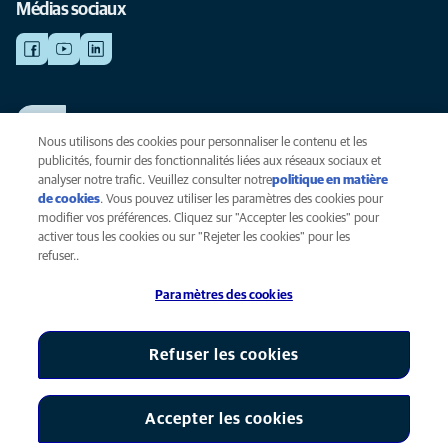
Médias sociaux
TRAVAILLER CHEZ ANICURA
Voir nos offres d'emploi
Nous utilisons des cookies pour personnaliser le contenu et les
publicités, fournir des fonctionnalités liées aux réseaux sociaux et
analyser notre trafic. Veuillez consulter notre
politique en matière
de cookies
(opens in a new tab)
. Vous pouvez utiliser les paramètres des cookies pour
Vie privée
modifier vos préférences. Cliquez sur "Accepter les cookies" pour
Légal
activer tous les cookies ou sur "Rejeter les cookies" pour les
Cookies
refuser..
Accessibilité
Paramètres des cookies
Presse
Global Human Rights
AniCura est une filiale de Mars, Inc © 2026
Refuser les cookies
Accepter les cookies
Paramètres des cookies