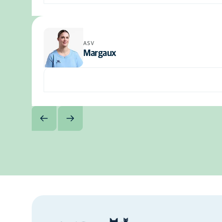
ASV
Margaux