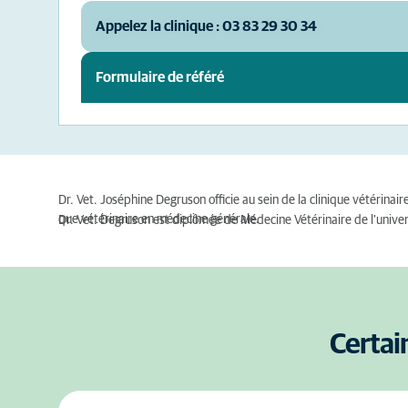
Appelez la clinique : 03 83 29 30 34
Formulaire de référé
Dr. Vet. Joséphine Degruson officie au sein de la clinique vétérin
que vétérinaire en médecine générale.
Dr. Vet. Degruson est diplômée de Médecine Vétérinaire de l'univer
Certai