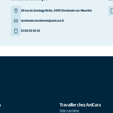
29 rue du Sondage Botta, 54110 Dombasle-sur-Meurthe
dombasle.lorrainevet@anicura.fr
03 83 29 30 34
s
Travailler chez AniCura
Site carrière