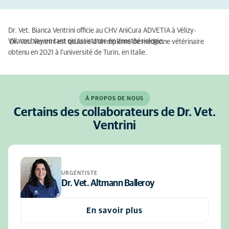
Dr. Vet. Bianca Ventrini officie au CHV AniCura ADVETIA à Vélizy-
Villacoublay en tant qu'assistante en anesthésiologie.
Dr. Vet. Ventrini est titulaire d'un diplôme de médecine vétérinaire
obtenu en 2021 à l'université de Turin, en Italie.
À PROPOS DE NOUS
Certains des collaborateurs de Dr. Vet.
Ventrini
URGENTISTE
Dr. Vet. Altmann Balleroy
En savoir plus