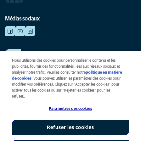
Médias sociaux
TRAVAILLER CHEZ ANICURA
Voir nos offres d'emploi
Nous utilisons des cookies pour personnaliser le contenu et les
publicités, fournir des fonctionnalités liées aux réseaux sociaux et
analyser notre trafic. Veuillez consulter notre
politique en matière
de cookies
(opens in a new tab)
. Vous pouvez utiliser les paramètres des cookies pour
Vie privée
modifier vos préférences. Cliquez sur "Accepter les cookies" pour
Légal
activer tous les cookies ou sur "Rejeter les cookies" pour les
Cookies
refuser..
Accessibilité
Paramètres des cookies
Presse
Global Human Rights
AniCura est une filiale de Mars, Inc © 2026
Refuser les cookies