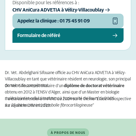
Disponible pour les références à :
CHV AniCura ADVETIA à Vélizy-Villacoublay
Appelez la clinique : 01 75 45 91 09
Formulaire de référé
Dr. Vet. Abdelghani Sifouane officie au CHV AniCura ADVETIA à Vélizy-
Villacoublay en tant que vétérinaire résident en neurologie, son principal
domaine de compétence.
Dr. Vet. Sifouane est titulaire d'un
diplôme de doctorat vétérinaire
obtenu en 2012 à l'ENSV d'Alger, ainsi que d'un Master en biologie
moléculaire et cellulaire obtenu à l'université de Tours de 2005.
Il a été conférencier à l'AFVAC de 2024 sur le thème
"Étude rétrospective
sur 23 chiens atteints d'embolie fibrocartilagineuse"
Il a rejoint le CHV en 2023.
À PROPOS DE NOUS