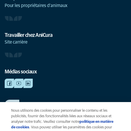
Pour les propriétaires d'animaux
Travailler chez AniCura
Site carrière
Médias sociaux
TRAVAILLER CHEZ ANICURA
Voir nos offres d'emploi
Nous utilisons des cookies pour personnaliser le contenu et les
publicités, fournir des fonctionnalités liées aux réseaux sociaux et
analyser notre trafic. Veuillez consulter notre
politique en matière
de cookies
(opens in a new tab)
. Vous pouvez utiliser les paramètres des cookies pour
Vie privée