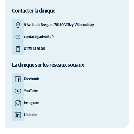
Diplôme d'école Médecine et chirurgie générale des Nouveaux
Animaux de Compagnie (NAC), école Vétérinaire Alfort 2025,
Contacter la clinique
"
Pathologie de la reproduction des petits mammifères
"
9 Av. Louis Breguet, 78140 Vélizy-Villacoublay
contact@advetia.fr
01 75 45 91 09
La clinique sur les réseaux sociaux
Facebook
YouTube
Instagram
LinkedIn