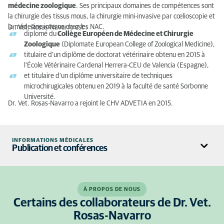
médecine zoologique
. Ses principaux domaines de compétences sont
la chirurgie des tissus mous, la chirurgie mini-invasive par cœlioscopie et
la médecine interne chez les NAC.
Dr. Vet. Rosas-Navarro est :
diplomé du
Collège Européen de Médecine et Chirurgie
Zoologique
(Diplomate European College of Zoological Medicine),
titulaire d'un diplôme de doctorat vétérinaire obtenu en 2015 à
l'École Vétérinaire Cardenal Herrera-CEU de Valencia (Espagne),
et titulaire d'un diplôme universitaire de techniques
microchirugicales obtenu en 2019 à la faculté de santé Sorbonne
Université.
Dr. Vet. Rosas-Navarro a rejoint le CHV ADVETIA en 2015.
INFORMATIONS MÉDICALES
Publication et conférences
Publications
“
Stabilization of a vertebral fracture by a monolateral external
À PROPOS DE NOUS
fixator placed percutaneously with fluoroscopy guidance in a
Certains des collaborateurs de Dr. Vet.
rabbit (Oryctolagus cuniculus)
”
J. Rosas-Navarro
, C. Paoletti,
Rosas-Navarro
JF. Quinton, D. Rossetti. Journal of the American Veterinary