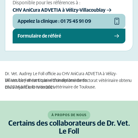
Disponible pour les références à :
CHV AniCura ADVETIA à Vélizy-Villacoublay
Appelez la clinique : 01 75 45 91 09
Formulaire de référé
Dr. Vet. Audrey Le Foll officie au CHV AniCura ADVETIA à Vélizy-
Villacoublay en tant que vétérinaire assistante.
Dr. Vet. Le Foll est titulaire d'un diplôme de doctorat vétérinaire obtenu
en 2024 à l'École nationale vétérinaire de Toulouse.
Elle a rejoint le CHV en 2021.
À PROPOS DE NOUS
Certains des collaborateurs de Dr. Vet.
Le Foll