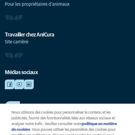
Pour les propriétaires d'animaux
Travailler chez AniCura
Site carrière
Médias sociaux
TRAVAILLER CHEZ ANICURA
Voir nos offres d'emploi
Nous utilisons des cookies pour personnaliser le contenu et les
publicités, fournir des fonctionnalités liées aux réseaux sociaux et
analyser notre trafic. Veuillez consulter notre
politique en matière
de cookies
(opens in a new tab)
. Vous pouvez utiliser les paramètres des cookies pour
Vie privée