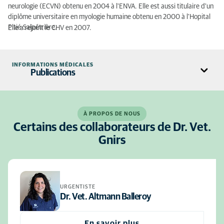
neurologie (ECVN) obtenu en 2004 à l'ENVA. Elle est aussi titulaire d'un
diplôme universitaire en myologie humaine obtenu en 2000 à l'Hopital
Pitié-Salpétrière.
Elle a rejoint le CHV en 2007.
INFORMATIONS MÉDICALES
Publications
Immune-mediated polyneuropathy in cats: Clinical description,
electrodiagnostic assessment, and treatment
À PROPOS DE NOUS
Van Caenegem, N. Arti, L. Troupel, T.; Jeandel, A.;
Certains des collaborateurs de Dr. Vet.
Vandenberghe, H. Mayousse, V.Papageorgiou, S.
Gnirs, K.
Blot,
Gnirs
S. Journal of Veterinary Internal Medicine. 2023 37(3): 1088-
1099
What is your neurologic diagnosis? Multiple coccygeal
intervertebral disc disease
Arti L, Papageorgiou S,
Gnirs K
, J Am Vet Med Assoc. 2022 Oct
URGENTISTE
31;261(2):197-200
Dr. Vet. Altmann Balleroy
Biopsy Characteristics, Subtypes, and Prognostic Features in 107
Cases of Feline Presumed Immune-Mediated Polyneuropathy
En savoir plus