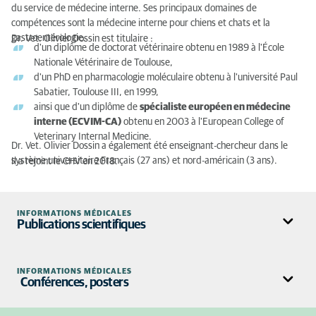
du service de médecine interne. Ses principaux domaines de
compétences sont la médecine interne pour chiens et chats et la
gastroentérologie.
Dr. Vet. Olivier Dossin est titulaire :
d'un diplôme de doctorat vétérinaire obtenu en 1989 à l'École
Nationale Vétérinaire de Toulouse,
d'un PhD en pharmacologie moléculaire obtenu à l'université Paul
Sabatier, Toulouse III, en 1999,
ainsi que d'un diplôme de
spécialiste européen en médecine
interne (ECVIM-CA)
obtenu en 2003 à l'European College of
Veterinary Internal Medicine.
Dr. Vet. Olivier Dossin a également été enseignant-chercheur dans le
système universitaire Français (27 ans) et nord-américain (3 ans).
Il a rejoint le CHV en 2018.
INFORMATIONS MÉDICALES
Publications scientifiques
Braun (J-P.),
Dossin (O.)
, Ouragh (L.), Kessabi (M.) et Hamliri
INFORMATIONS MÉDICALES
(A.).
Méthodes biochimiques d'exploration de l'intestin grêle
Conférences, posters
chez les équidés (Biochemical exploration of small intestinal
functions in the horse).
Revue Med. Vet., 1990, 141: 637-646.