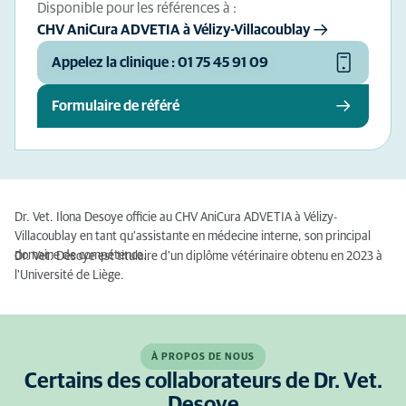
Disponible pour les références à :
CHV AniCura ADVETIA à Vélizy-Villacoublay
Appelez la clinique : 01 75 45 91 09
Formulaire de référé
Dr. Vet. Ilona Desoye officie au CHV AniCura ADVETIA à Vélizy-
Villacoublay en tant qu'assistante en médecine interne, son principal
domaine de compétence.
Dr. Vet. Desoye est titulaire d'un diplôme vétérinaire obtenu en 2023 à
l'Université de Liège.
À PROPOS DE NOUS
Certains des collaborateurs de Dr. Vet.
Desoye