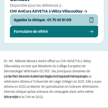
Disponible pour les références à :
CHV AniCura ADVETIA à Vélizy-Villacoublay
Appelez la clinique : 01 75 45 91 09
Formulaire de référé
Dr. Vet. Mélanie Moreira André officie au CHV ADVETIA à Vélizy-
Villacoublay en tant que Résidente du Collège Européen de
Dermatologie Vétérinaire (ECVD). Ses principaux domaines de
compétences sont la dermatologie, l'otologie et l'allergologie
La Dr. Vet. Moreira André est titulaire d'un diplôme de doctorat
vétérinaire obtenu à l'Université de Liège (Uliège) en 2021. Elle a aussi
obtenu en 2022 un Master de spécialisation en Sciences Vétérinaires :
internat clinique option animaux de compagnie dans cette même
université.
Elle a rejoint le CHV en 2022.