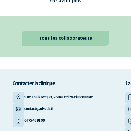
En savoir plus
Tous les collaborateurs
Contacter la clinique
La
9 Av. Louis Breguet, 78140 Vélizy-Villacoublay
contact@advetia.fr
01 75 45 91 09