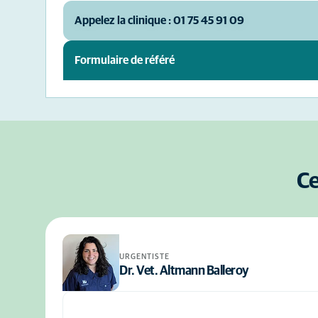
Appelez la clinique : 01 75 45 91 09
Formulaire de référé
Ce
URGENTISTE
Dr. Vet. Altmann Balleroy