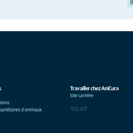
s
Travailler chez AniCura
Site carrière
tions
opriétaires d'animaux