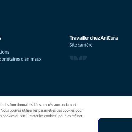
s
Travailler chez AniCura
Site carrière
tions
opriétaires d'animaux
ir des fonctionnalités liées aux réseaux sociaux et
(opens in a new tab)
. Vous pouvez utiliser les paramètres des cookies pour
 cookies ou sur "Rejeter les cookies" pour les refuser..
ies
Accessibilité
Presse
Global Human Rights
AniCura est une f