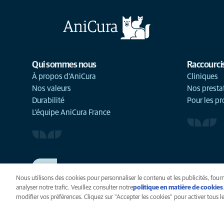
Qui sommes nous
Raccourci
À propos d'AniCura
Cliniques
Nos valeurs
Nos presta
Durabilité
Pour les pr
L'équipe AniCura France
TRAVAILLER CHEZ ANICURA
Voir nos offres d'emploi
Nous utilisons des cookies pour personnaliser le contenu et les publicités, fourn
analyser notre trafic. Veuillez consulter notre
politique en matière de cookies
modifier vos préférences. Cliquez sur "Accepter les cookies" pour activer tous les
Vie privée
Légal
Cook