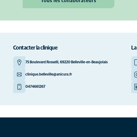
Tous les collaborateurs
Contacter la clinique
La
75 Boulevard Rosselli, 69220 Belleville-en-Beaujolais
clinique.belleville@anicura.fr
0474661267