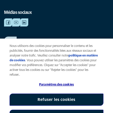
Médias sociaux
TRAVAILLER CHEZ ANICURA
Voir nos offres d'emploi
Nous utilisons des cookies pour personnaliser le contenu et les
publicités, fournir des fonctionnalités liées aux réseaux sociaux et
analyser notre trafic. Veuillez consulter notre
politique en matière
de cookies
(opens in a new tab)
. Vous pouvez utiliser les paramètres des cookies pour
Vie privée
modifier vos préférences. Cliquez sur "Accepter les cookies" pour
Légal
activer tous les cookies ou sur "Rejeter les cookies" pour les
Cookies
refuser..
Accessibilité
Paramètres des cookies
Presse
Global Human Rights
AniCura est une filiale de Mars, Inc © 2026
Refuser les cookies