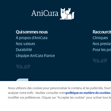
Qui sommes nous
Raccourci
À propos d'AniCura
Cliniques
Nos valeurs
Nos presta
Durabilité
Pour les pr
L'équipe AniCura France
TRAVAILLER CHEZ ANICURA
Voir nos offres d'emploi
Nous utilisons des cookies pour personnaliser le contenu et les publicités, fourn
analyser notre trafic. Veuillez consulter notre
politique en matière de cookies
modifier vos préférences. Cliquez sur "Accepter les cookies" pour activer tous les
Vie privée
Légal
Cook