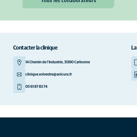
Tous les collaborateurs
Contacter la clinique
La
14 Chemin de l'Industrie, 31390 Carbonne
clinique.volvestre@anicura.fr
05 61 87 83 74