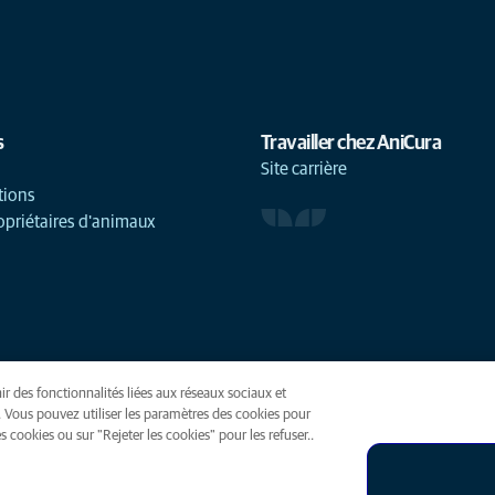
s
Travailler chez AniCura
Site carrière
tions
opriétaires d'animaux
ir des fonctionnalités liées aux réseaux sociaux et
(opens in a new tab)
. Vous pouvez utiliser les paramètres des cookies pour
 cookies ou sur "Rejeter les cookies" pour les refuser..
ies
Accessibilité
Presse
Global Human Rights
AniCura est une f