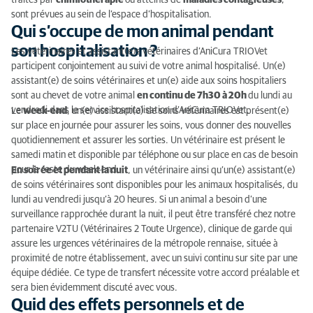
traités par
chimiothérapie
ou atteints de
maladies contagieuses
,
sont prévues au sein de l’espace d’hospitalisation.
Qui s’occupe de mon animal pendant
son hospitalisation ?
Les vétérinaires et assistant(e)s vétérinaires d’AniCura TRIOVet
participent conjointement au suivi de votre animal hospitalisé. Un(e)
assistant(e) de soins vétérinaires et un(e) aide aux soins hospitaliers
sont au chevet de votre animal
en continu de 7h30 à 20h
du lundi au
vendredi dans le service hospitalisation d’AniCura TRIOVet.
Le
week-end
, un(e) assistant(e) de soins vétérinaires est présent(e)
sur place en journée pour assurer les soins, vous donner des nouvelles
quotidiennement et assurer les sorties. Un vétérinaire est présent le
samedi matin et disponible par téléphone ou sur place en cas de besoin
pour le reste du week-end.
En soirée et pendant la nuit
, un vétérinaire ainsi qu’un(e) assistant(e)
de soins vétérinaires sont disponibles pour les animaux hospitalisés, du
lundi au vendredi jusqu’à 20 heures. Si un animal a besoin d’une
surveillance rapprochée durant la nuit, il peut être transféré chez notre
partenaire V2TU (Vétérinaires 2 Toute Urgence), clinique de garde qui
assure les urgences vétérinaires de la métropole rennaise, située à
proximité de notre établissement, avec un suivi continu sur site par une
équipe dédiée. Ce type de transfert nécessite votre accord préalable et
sera bien évidemment discuté avec vous.
Quid des effets personnels et de