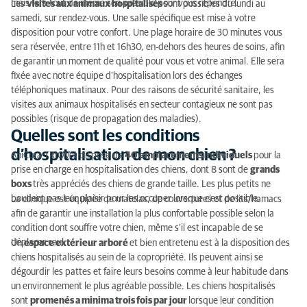
mais fera tout de même son possible pour vous répondre.
Les
visites aux animaux hospitalisés
sont possibles du lundi au
samedi, sur rendez-vous. Une salle spécifique est mise à votre
disposition pour votre confort. Une plage horaire de 30 minutes vous
sera réservée, entre 11h et 16h30, en-dehors des heures de soins, afin
de garantir un moment de qualité pour vous et votre animal. Elle sera
fixée avec notre équipe d’hospitalisation lors des échanges
téléphoniques matinaux. Pour des raisons de sécurité sanitaire, les
visites aux animaux hospitalisés en secteur contagieux ne sont pas
possibles (risque de propagation des maladies).
Quelles sont les conditions
d’hospitalisation de mon chien ?
AniCura TRIOVet dispose de
40 emplacements individuels
pour la
prise en charge en hospitalisation des chiens, dont 8 sont de
grands
boxs
très appréciés des chiens de grande taille. Les plus petits ne
boudent pas leur plaisir pour les occuper lorsque c’est possible.
La clinique est équipée de matelas, de couvertures et de lits/hamacs
afin de garantir une installation la plus confortable possible selon la
condition dont souffre votre chien, même s’il est incapable de se
déplacer seul.
Un
espace extérieur arboré
et bien entretenu est à la disposition des
chiens hospitalisés au sein de la copropriété. Ils peuvent ainsi se
dégourdir les pattes et faire leurs besoins comme à leur habitude dans
un environnement le plus agréable possible. Les chiens hospitalisés
sont
promenés a minima trois fois par jour
lorsque leur condition