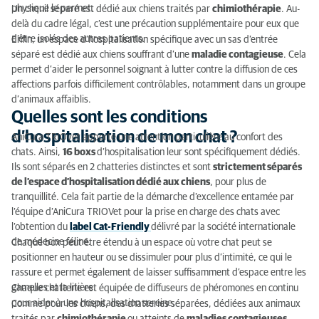
physique le permet.
Un chenil séparé est dédié aux chiens traités par
chimiothérapie
. Au-
delà du cadre légal, c’est une précaution supplémentaire pour eux que
d’être isolés des autres patients.
Enfin, un espace d’hospitalisation spécifique avec un sas d’entrée
séparé est dédié aux chiens souffrant d’une
maladie contagieuse
. Cela
permet d’aider le personnel soignant à lutter contre la diffusion de ces
affections parfois difficilement contrôlables, notamment dans un groupe
d’animaux affaiblis.
Quelles sont les conditions
d’hospitalisation de mon chat ?
AniCura TRIOvet apporte une attention particulière au confort des
chats. Ainsi,
16 boxs
d’hospitalisation leur sont spécifiquement dédiés.
Ils sont séparés en 2 chatteries distinctes et sont
strictement séparés
de l’espace d’hospitalisation dédié aux chiens
, pour plus de
tranquillité. Cela fait partie de la démarche d’excellence entamée par
l’équipe d’AniCura TRIOVet pour la prise en charge des chats avec
l’obtention du
label Cat-Friendly
délivré par la société internationale
de médecine féline.
Chaque box peut être étendu à un espace où votre chat peut se
positionner en hauteur ou se dissimuler pour plus d’intimité, ce qui le
rassure et permet également de laisser suffisamment d’espace entre les
gamelles et la litière.
Chaque chatterie est équipée de diffuseurs de phéromones en continu
pour aider à une hospitalisation sereine.
Comme pour les chiens, des chatteries séparées, dédiées aux animaux