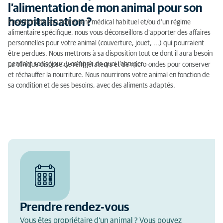
l’alimentation de mon animal pour son
hospitalisation ?
En-dehors de son traitement médical habituel et/ou d’un régime
alimentaire spécifique, nous vous déconseillons d’apporter des affaires
personnelles pour votre animal (couverture, jouet, ...) qui pourraient
être perdues. Nous mettrons à sa disposition tout ce dont il aura besoin
pendant son séjour, y compris de quoi l’occuper.
La clinique dispose de réfrigérateurs et de micro-ondes pour conserver
et réchauffer la nourriture. Nous nourrirons votre animal en fonction de
sa condition et de ses besoins, avec des aliments adaptés.
Prendre rendez-vous
Vous êtes propriétaire d'un animal ? Vous pouvez