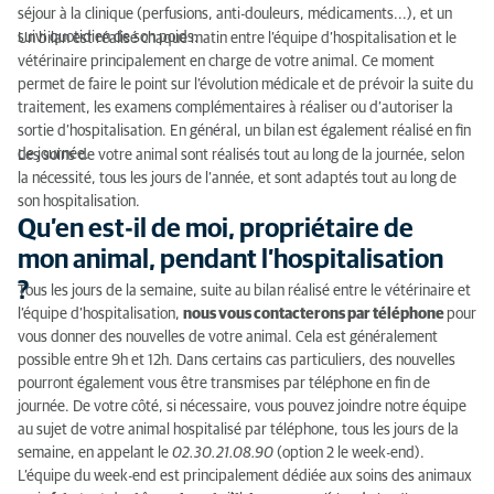
pendant l’hospitalisation ?
séjour à la clinique (perfusions, anti-douleurs, médicaments...), et un
suivi quotidien de son poids.
Un bilan est réalisé chaque matin entre l’équipe d’hospitalisation et le
Quelles sont les conditions d’hospitalisation de mon
vétérinaire principalement en charge de votre animal. Ce moment
chien ?
permet de faire le point sur l’évolution médicale et de prévoir la suite du
traitement, les examens complémentaires à réaliser ou d’autoriser la
Quelles sont les conditions d’hospitalisation de mon
sortie d’hospitalisation. En général, un bilan est également réalisé en fin
chat ?
de journée.
Les soins de votre animal sont réalisés tout au long de la journée, selon
la nécessité, tous les jours de l’année, et sont adaptés tout au long de
Qui s’occupe de mon animal pendant son
son hospitalisation.
hospitalisation ?
Qu’en est-il de moi, propriétaire de
mon animal, pendant l’hospitalisation
Quid des effets personnels et de l’alimentation de
mon animal pour son hospitalisation ?
?
Tous les jours de la semaine, suite au bilan réalisé entre le vétérinaire et
l’équipe d’hospitalisation,
nous vous contacterons par téléphone
pour
vous donner des nouvelles de votre animal. Cela est généralement
possible entre 9h et 12h. Dans certains cas particuliers, des nouvelles
pourront également vous être transmises par téléphone en fin de
journée. De votre côté, si nécessaire, vous pouvez joindre notre équipe
au sujet de votre animal hospitalisé par téléphone, tous les jours de la
semaine, en appelant le
02.30.21.08.90
(option 2 le week-end).
L’équipe du week-end est principalement dédiée aux soins des animaux