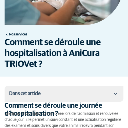
Nos services
Comment se déroule une
hospitalisation à AniCura
TRIOVet ?
Dans cet article
Comment se déroule une journée
Comment se déroule une journée d’hospitalisation ?
d’hospitalisation ?
Une fiche d’hospitalisation est créée lors de l’admission et renouvelée
chaque jour. Elle permet un suivi constant et une actualisation régulière
Qu’en est-il de moi, propriétaire de mon animal,
des examens et soins divers que votre animal recevra pendant son