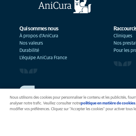
Qui sommes nous
Raccourci
À propos d'AniCura
Cliniques
Nos valeurs
Nos presta
Durabilité
Pour les pr
L'équipe AniCura France
TRAVAILLER CHEZ ANICURA
Voir nos offres d'emploi
Nous utilisons des cookies pour personnaliser le contenu et les publicités, fourn
analyser notre trafic. Veuillez consulter notre
politique en matière de cookies
modifier vos préférences. Cliquez sur "Accepter les cookies" pour activer tous les
Vie privée
Légal
Cook