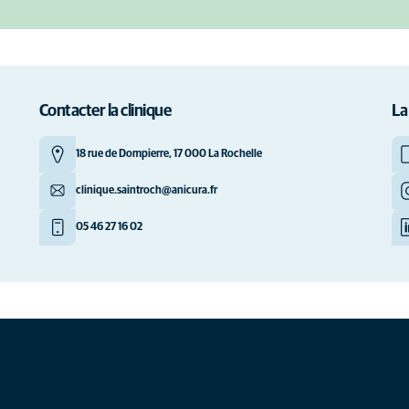
Contacter la clinique
La
18 rue de Dompierre, 17 000 La Rochelle
clinique.saintroch@anicura.fr
05 46 27 16 02