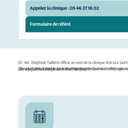
Appelez la clinique : 05 46 27 16 02
Formulaire de référé
Dr. Vet. Delphine Tuillière officie au sein de la clinique AniCura Sai
chirurgie. Son domaine de compétences principal est la chirurgie d
Dr. Vet. Tuillière est titulaire d'un diplôme de Doctorat Vétérinair
Elle a rejoint la clinique Saint Roch en 2007.