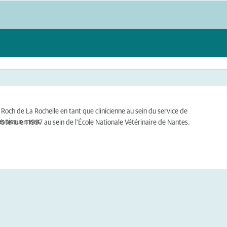
nt Roch de La Rochelle en tant que clinicienne au sein du service de
es tissus mous.
e obtenu en 1997 au sein de l'École Nationale Vétérinaire de Nantes.