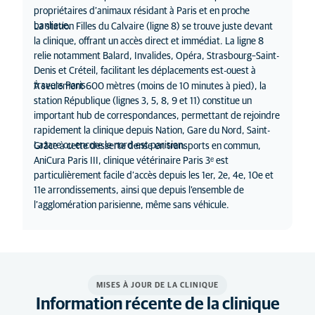
propriétaires d’animaux résidant à Paris et en proche
banlieue.
La station Filles du Calvaire (ligne 8) se trouve juste devant
la clinique, offrant un accès direct et immédiat. La ligne 8
relie notamment Balard, Invalides, Opéra, Strasbourg–Saint-
Denis et Créteil, facilitant les déplacements est-ouest à
travers Paris.
À seulement 600 mètres (moins de 10 minutes à pied), la
station République (lignes 3, 5, 8, 9 et 11) constitue un
important hub de correspondances, permettant de rejoindre
rapidement la clinique depuis Nation, Gare du Nord, Saint-
Lazare ou encore le nord-est parisien.
Grâce à cette desserte dense en transports en commun,
AniCura Paris III, clinique vétérinaire Paris 3ᵉ est
particulièrement facile d’accès depuis les 1er, 2e, 4e, 10e et
11e arrondissements, ainsi que depuis l’ensemble de
l’agglomération parisienne, même sans véhicule.
MISES À JOUR DE LA CLINIQUE
Information récente de la clinique