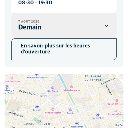
08:30
-
19:30
7 AOÛT 2026
Demain
CLINIQUE
En savoir plus sur les heures
08:30
-
19:30
d'ouverture
Vous pouvez nous trouver ici