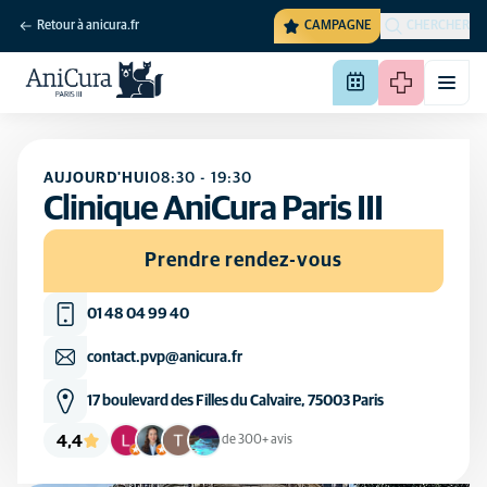
Retour à anicura.fr
CAMPAGNE
CHERCHER
AUJOURD'HUI
08:30
-
19:30
Clinique AniCura Paris III
Prendre rendez-vous
01 48 04 99 40
contact.pvp@anicura.fr
17 boulevard des Filles du Calvaire, 75003 Paris
4,4
de 300+ avis