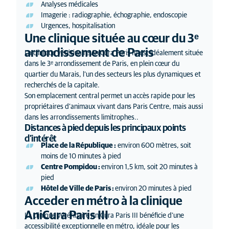
Analyses médicales
Imagerie : radiographie, échographie, endoscopie
Urgences, hospitalisation
Une clinique située au cœur du 3ᵉ
arrondissement de Paris
La clinique vétérinaire AniCura Paris III est idéalement située
dans le 3ᵉ arrondissement de Paris, en plein cœur du
quartier du Marais, l’un des secteurs les plus dynamiques et
recherchés de la capitale.
Son emplacement central permet un accès rapide pour les
propriétaires d’animaux vivant dans Paris Centre, mais aussi
dans les arrondissements limitrophes..
Distances à pied depuis les principaux points
d’intérêt
Place de la République :
environ 600 mètres, soit
moins de 10 minutes à pied
Centre Pompidou :
environ 1,5 km, soit 20 minutes à
pied
Hôtel de Ville de Paris :
environ 20 minutes à pied
Acceder en métro à la clinique
AniCura Paris III
La clinique vétérinaire AniCura Paris III bénéficie d’une
accessibilité exceptionnelle en métro, idéale pour les