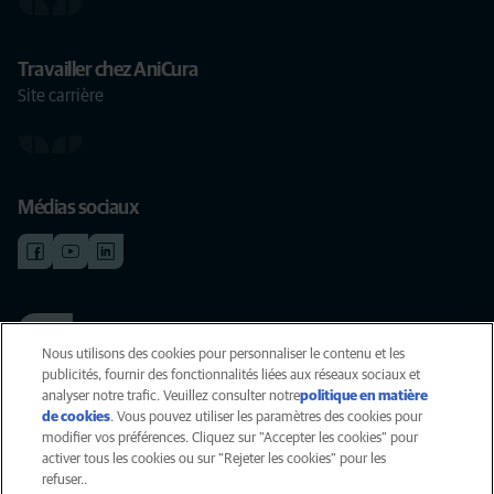
Travailler chez AniCura
Site carrière
Médias sociaux
TRAVAILLER CHEZ ANICURA
Voir nos offres d'emploi
Nous utilisons des cookies pour personnaliser le contenu et les
publicités, fournir des fonctionnalités liées aux réseaux sociaux et
analyser notre trafic. Veuillez consulter notre
politique en matière
de cookies
(opens in a new tab)
. Vous pouvez utiliser les paramètres des cookies pour
Vie privée
modifier vos préférences. Cliquez sur "Accepter les cookies" pour
Légal
activer tous les cookies ou sur "Rejeter les cookies" pour les
Cookies
refuser..