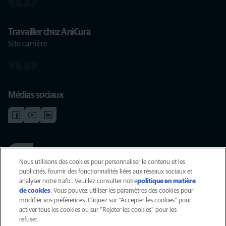
Travailler chez AniCura
Site carrière
Médias sociaux
TRAVAILLER CHEZ ANICURA
Voir nos offres d'emploi
Nous utilisons des cookies pour personnaliser le contenu et les
publicités, fournir des fonctionnalités liées aux réseaux sociaux et
analyser notre trafic. Veuillez consulter notre
politique en matière
de cookies
(opens in a new tab)
. Vous pouvez utiliser les paramètres des cookies pour
Vie privée
modifier vos préférences. Cliquez sur "Accepter les cookies" pour
Légal
activer tous les cookies ou sur "Rejeter les cookies" pour les
Cookies
refuser..