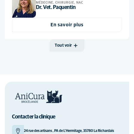
MÉDECINE, CHIRURGIE, NAC
Dr. Vet. Paquentin
Orthopédie
(1)
Reproduction
(2)
En savoir plus
Soins d'urgence
(1)
Tout voir
Contacter la clinique
24 rue des artisans , PA de L’Hermitage, 35780 La Richardais