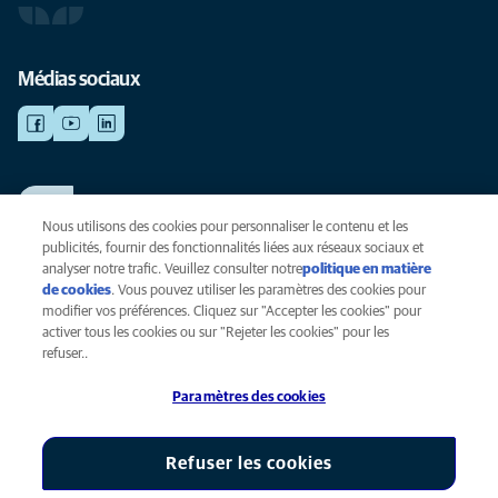
Médias sociaux
TRAVAILLER CHEZ ANICURA
Voir nos offres d'emploi
Nous utilisons des cookies pour personnaliser le contenu et les
publicités, fournir des fonctionnalités liées aux réseaux sociaux et
analyser notre trafic. Veuillez consulter notre
politique en matière
de cookies
(opens in a new tab)
. Vous pouvez utiliser les paramètres des cookies pour
Vie privée
modifier vos préférences. Cliquez sur "Accepter les cookies" pour
Légal
activer tous les cookies ou sur "Rejeter les cookies" pour les
Cookies
refuser..
Accessibilité
Paramètres des cookies
Presse
Global Human Rights
AniCura est une filiale de Mars, Inc © 2026
Refuser les cookies