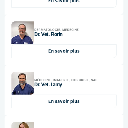
En savoir plus
Anesthésie
(5)
ASV
(3)
Cardiologie
(1)
Vétérinaire
(5)
Chirurgie
(1)
DERMATOLOGIE, MÉDECINE
Dr. Vet. Florin
Dentisterie
(1)
Dermatologie
(1)
En savoir plus
Imagerie médicale
(1)
Médecine générale
(5)
Médecine interne
(4)
MÉDECINE, IMAGERIE, CHIRURGIE, NAC
Dr. Vet. Lamy
Neurologie
(1)
Nouveaux Animaux de Compagnie
(2)
En savoir plus
Nutrition
(4)
Oncologie
(1)
Ophtalmologie
(1)