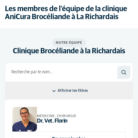
Les membres de l'équipe de la clinique
AniCura Brocéliande à La Richardais
NOTRE ÉQUIPE
Clinique Brocéliande à la Richardais
Afficher les filtres
Classer par: Default
MÉDECINE, CHIRURGIE
Default
Toutes les disciplines
Dr. Vet. Florin
Ordre alphabétique
Analgésie
(5)
Tous les postes