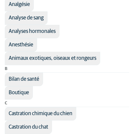
Analgésie
Nom du traitement
Disciplines
Analyse de sang
Domaine médical
Analgésie
Tous les types d'animaux
Anesthésie
Analyses hormonales
Autre
Chirurgie
Chat
Anesthésie
Dentisterie
Chien
Animaux exotiques, oiseaux et rongeurs
Dermatologie
B
Imagerie médicale
Bilan de santé
Médecine générale
Boutique
Médecine interne
C
Neurologie
Castration chimique du chien
Ophtalmologie
Orthopédie
Castration du chat