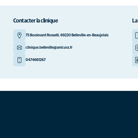
Contacter la clinique
La
75 Boulevard Rosselli, 69220 Belleville-en-Beaujolais
clinique.belleville@anicura.fr
0474661267