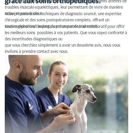
grâce aux soins orthopédiques.
Nos soins orthopédiques améliorent la mobilité des patients atteints de
troubles musculo-squelettiques, leur permettant de vivre de manière
active et sans douleur.
Nous proposons des techniques de diagnostic avancé, une expertise
chirurgicale et des soins postopératoires complets, offrant un
soutien global tout au long du processus de traitement.
Nous comprenons l'importance d'un partenariat collaboratif pour offrir
les meilleurs soins possibles à vos patients. Que vous soyez confronté à
des incertitudes diagnostiques ou
que vous cherchiez simplement à avoir un deuxième avis, nous vous
invitons à prendre contact avec nous.