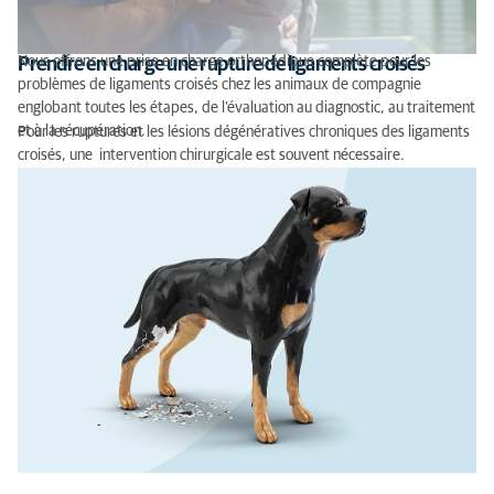
Nous offrons une prise en charge orthopédique complète pour les
Prendre en charge une rupture de ligaments croisés
problèmes de ligaments croisés chez les animaux de compagnie
englobant toutes les étapes, de l'évaluation au diagnostic, au traitement
et à la récupération.
Pour les ruptures et les lésions dégénératives chroniques des ligaments
croisés, une intervention chirurgicale est souvent nécessaire.