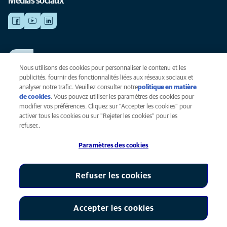
Médias sociaux
TRAVAILLER CHEZ ANICURA
Voir nos offres d'emploi
Nous utilisons des cookies pour personnaliser le contenu et les
publicités, fournir des fonctionnalités liées aux réseaux sociaux et
analyser notre trafic. Veuillez consulter notre
politique en matière
de cookies
(opens in a new tab)
. Vous pouvez utiliser les paramètres des cookies pour
Vie privée
modifier vos préférences. Cliquez sur "Accepter les cookies" pour
Légal
activer tous les cookies ou sur "Rejeter les cookies" pour les
Cookies
refuser..
Accessibilité
Paramètres des cookies
Presse
Global Human Rights
AniCura est une filiale de Mars, Inc © 2026
Refuser les cookies
Accepter les cookies
Paramètres des cookies