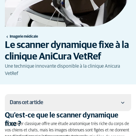
Imagerie médicale
Le scanner dynamique fixe à la
clinique AniCura VetRef
Une technique innovante disponible à la clinique Anicura
VetRef
Dans cet article
Qu’est-ce que le scanner dynamique
Qu’est-ce que le scanner dynamique fixe ?
fixe ?
Le scanner classique offre une étude anatomique très riche du corps de
vos chiens et chats, mais les images obtenues sont figées et ne donnent
Quelles indications pour le scanner dynamique fixe ?