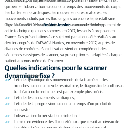
pas d’indications sur les mouvements corporels.
Le scanner dynamique fixe est une technique particulière de scanner,
qui permet l’observation au cours du temps des mouvements du corps.
Les battements cardiaques, les mouvements respiratoires, les
mouvements induits par les flux sanguins ou encore le péristaltisme
digestif ou urétéral peuvent ainsi être directement étudiés.
Chez AniCura VetRef, le
Dr. Vet. Jossier
a permis le développement de
cette technique que nous sommes, en 2017, les seuls à proposer en
France. Des présentations à ce sujet ont par ailleurs été réalisées au
dernier congrès de l’AFVAC à Nantes, en novembre 2017, auprès de
dizaines de confrères. Son utilisation vient en complément des
séquences classiques de scanner, sa prescription est adaptée à chaque
patient au cours même de l’examen.
Quelles indications pour le scanner
dynamique fixe ?
Elle permet par exemple :
L’étude dynamique des mouvements de la trachée et des
bronches au cours du cycle respiratoire, le diagnostic des collapsus
trachéaux ou bronchiques est par exemple plus précis,
L’étude des mouvements cardiaques,
L’étude de la progression au cours du temps d’un produit de
contraste,
L’observation du péristaltisme intestinal,
La mise en évidence des flux urétéraux, que ce soit au niveau de