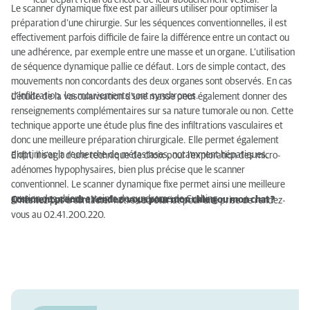
leur départ rénal ou encore de leur abouchement vésical.
Le scanner dynamique fixe est par ailleurs utiliser pour optimiser la
préparation d’une chirurgie. Sur les séquences conventionnelles, il est
effectivement parfois difficile de faire la différence entre un contact ou
une adhérence, par exemple entre une masse et un organe. L’utilisation
de séquence dynamique pallie ce défaut. Lors de simple contact, des
mouvements non concordants des deux organes sont observés. En cas
d’infiltration, les mouvements sont synchrones.
L’étude de la vascularisation d’une masse peut également donner des
renseignements complémentaires sur sa nature tumorale ou non. Cette
technique apporte une étude plus fine des infiltrations vasculaires et
donc une meilleure préparation chirurgicale. Elle permet également
d’optimiser la recherche de métastases, notamment hépatiques.
Enfin, il s’agit d’une technique de choix pour l’exploration des micro-
adénomes hypophysaires, bien plus précise que le scanner
conventionnel. Le scanner dynamique fixe permet ainsi une meilleure
gestion des chiens atteints de syndrome de Cushing.
Comment prendre rendez-vous pour mon chien ou mon chat ?
N’hésitez pas à contacter notre secrétariat pour une prise de rendez-
vous au 02.41.200.220.