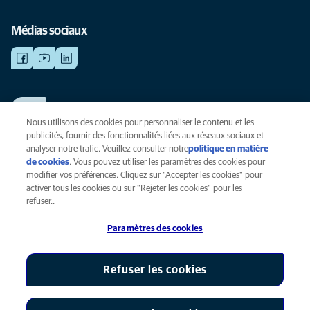
Médias sociaux
TRAVAILLER CHEZ ANICURA
Voir nos offres d'emploi
Nous utilisons des cookies pour personnaliser le contenu et les
publicités, fournir des fonctionnalités liées aux réseaux sociaux et
analyser notre trafic. Veuillez consulter notre
politique en matière
de cookies
(opens in a new tab)
. Vous pouvez utiliser les paramètres des cookies pour
Vie privée
modifier vos préférences. Cliquez sur "Accepter les cookies" pour
Légal
activer tous les cookies ou sur "Rejeter les cookies" pour les
Cookies
refuser..
Accessibilité
Paramètres des cookies
Presse
Global Human Rights
AniCura est une filiale de Mars, Inc © 2026
Refuser les cookies