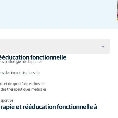
rééducation fonctionnelle
onctionnelle
des pathologies de l’appareil
ducation fonctionnelle à Beaucouzé
res des immobilisations de
 et de qualité de vie lors de
t des thérapeutiques médicales
 sportive
rapie et rééducation fonctionnelle à