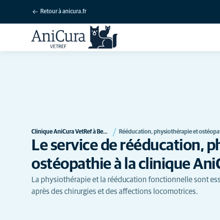
Retour à anicura.fr
Clinique AniCura VetRef à Beaucouzé
Rééducation, physiothérapie et ostéopa
Le service de rééducation, p
ostéopathie à la clinique An
La physiothérapie et la rééducation fonctionnelle sont ess
après des chirurgies et des affections locomotrices.