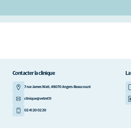
Contacter la clinique
La
7 rue James Watt, 49070 Angers-Beaucouzé
clinique@vetref.fr
02 41 20 02 20