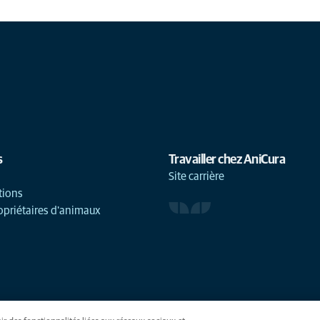
s
Travailler chez AniCura
Site carrière
tions
opriétaires d'animaux