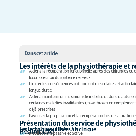
Dans cet article
Les intérêts de la physiothérapie et 
Les intérêts de la physiothérapie et rééducation f
Aider à la récupération fonctionnelle après des chirurgies ou 
locomoteur ou du système nerveux
Présentation du service de physiothérapie et réé
Limiter les conséquences notamment musculaires et articulai
longue durée
Aider à maintenir un maximum de mobilité et donc d’autonomie
certaines maladies invalidantes (ex-arthrose) en complémen
déjà prescrites
Favoriser la préparation et la récupération lors de la pratique
Présentation du service de physiothé
Les techniques utilisées à la clinique
Beaucouzé
Mobilisations passive et active