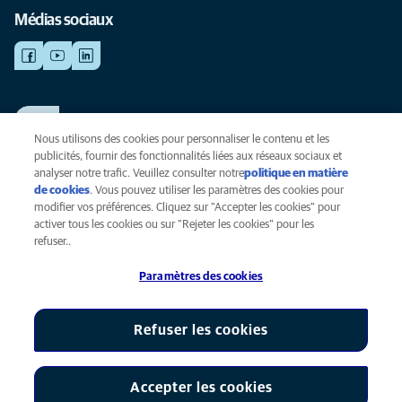
Médias sociaux
TRAVAILLER CHEZ ANICURA
Voir nos offres d'emploi
Nous utilisons des cookies pour personnaliser le contenu et les
publicités, fournir des fonctionnalités liées aux réseaux sociaux et
analyser notre trafic. Veuillez consulter notre
politique en matière
de cookies
(opens in a new tab)
. Vous pouvez utiliser les paramètres des cookies pour
Vie privée
modifier vos préférences. Cliquez sur "Accepter les cookies" pour
Légal
activer tous les cookies ou sur "Rejeter les cookies" pour les
Cookies
refuser..
Accessibilité
Paramètres des cookies
Presse
Global Human Rights
AniCura est une filiale de Mars, Inc © 2026
Refuser les cookies
Accepter les cookies
Paramètres des cookies