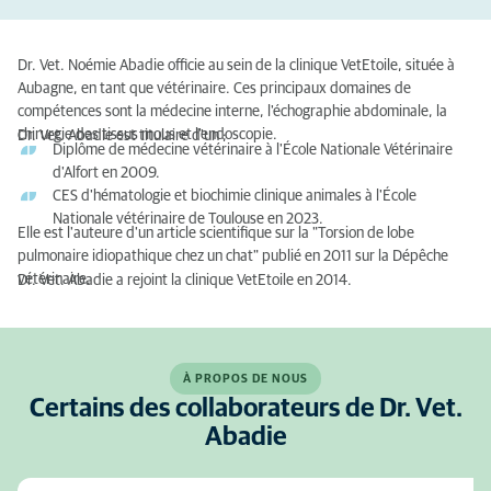
Dr. Vet. Noémie Abadie officie au sein de la clinique VetEtoile, située à
Aubagne, en tant que vétérinaire. Ces principaux domaines de
compétences sont la médecine interne, l'échographie abdominale, la
chirurgie des tissus mous et l'endoscopie.
Dr. Vet. Abadie est titulaire d'un ;
Diplôme de médecine vétérinaire à l'École Nationale Vétérinaire
d'Alfort en 2009.
CES d'hématologie et biochimie clinique animales à l'École
Nationale vétérinaire de Toulouse en 2023.
Elle est l'auteure d'un article scientifique sur la "Torsion de lobe
pulmonaire idiopathique chez un chat" publié en 2011 sur la Dépêche
vétérinaire.
Dr. Vet. Abadie a rejoint la clinique VetEtoile en 2014.
À PROPOS DE NOUS
Certains des collaborateurs de Dr. Vet.
Abadie