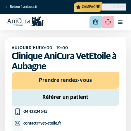
Retour à anicura.fr
CAMPAGNE
CHERCHER
AUJOURD'HUI
10:00
-
19:00
Clinique AniCura VetEtoile à
Aubagne
Prendre rendez-vous
Référer un patient
0442824545
contact@vet-etoile.fr