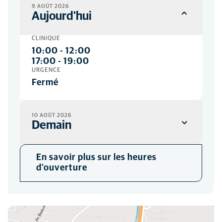
9 AOÛT 2026
Aujourd'hui
CLINIQUE
10:00
-
12:00
17:00
-
19:00
URGENCE
Fermé
10 AOÛT 2026
Demain
CLINIQUE
En savoir plus sur les heures
08:00
-
19:30
d'ouverture
URGENCE
08:30
-
19:00
Vous pouvez nous trouver ici