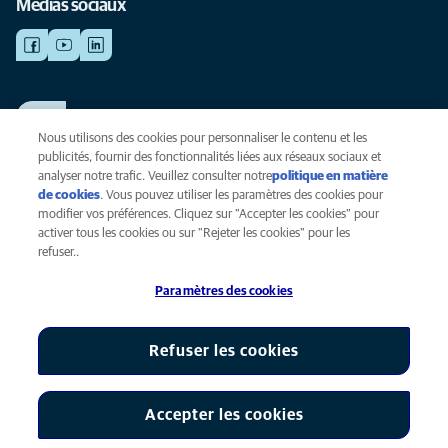
Médias sociaux
TRAVAILLER CHEZ ANICURA
Voir nos offres d'emploi
Nous utilisons des cookies pour personnaliser le contenu et les
publicités, fournir des fonctionnalités liées aux réseaux sociaux et
analyser notre trafic. Veuillez consulter notre
politique en matière
de cookies
(opens in a new tab)
. Vous pouvez utiliser les paramètres des cookies pour
Vie privée
modifier vos préférences. Cliquez sur "Accepter les cookies" pour
Légal
activer tous les cookies ou sur "Rejeter les cookies" pour les
Cookies
refuser..
Accessibilité
Paramètres des cookies
Presse
Global Human Rights
AniCura est une filiale de Mars, Inc © 2026
Refuser les cookies
Accepter les cookies
Paramètres des cookies