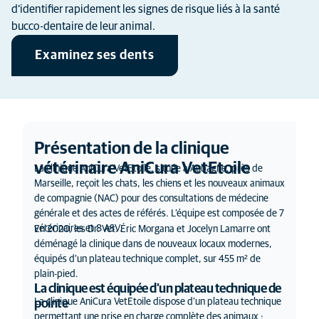
d’identifier rapidement les signes de risque liés à la santé
bucco-dentaire de leur animal.
Examinez ses dents
Présentation de la clinique
vétérinaire AniCura VetEtoile
La clinique AniCura VetEtoile, située à Aubagne, près de
Marseille, reçoit les chats, les chiens et les nouveaux animaux
de compagnie (NAC) pour des consultations de médecine
générale et des actes de référés. L’équipe est composée de 7
vétérinaires et 8 ASV.
En 2020, les Dr. Vet. Éric Morgana et Jocelyn Lamarre ont
déménagé la clinique dans de nouveaux locaux modernes,
équipés d’un plateau technique complet, sur 455 m² de
plain-pied.
La clinique est équipée d’un plateau technique de
La clinique AniCura VetEtoile dispose d’un plateau technique
pointe
permettant une prise en charge complète des animaux :