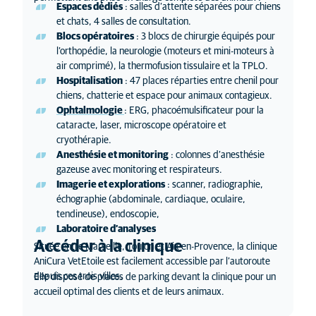
Espaces dédiés
: salles d’attente séparées pour chiens
et chats, 4 salles de consultation.
Blocs opératoires
: 3 blocs de chirurgie équipés pour
l’orthopédie, la neurologie (moteurs et mini-moteurs à
air comprimé), la thermofusion tissulaire et la TPLO.
Hospitalisation
: 47 places réparties entre chenil pour
chiens, chatterie et espace pour animaux contagieux.
Ophtalmologie
: ERG, phacoémulsificateur pour la
cataracte, laser, microscope opératoire et
cryothérapie.
Anesthésie et monitoring
: colonnes d’anesthésie
gazeuse avec monitoring et respirateurs.
Imagerie et explorations
: scanner, radiographie,
échographie (abdominale, cardiaque, oculaire,
tendineuse), endoscopie,
Laboratoire d’analyses
Accéder à la clinique
Située entre Marseille, Toulon et Aix-en-Provence, la clinique
AniCura VetEtoile est facilement accessible par l’autoroute
depuis ces trois villes.
Elle dispose de places de parking devant la clinique pour un
accueil optimal des clients et de leurs animaux.