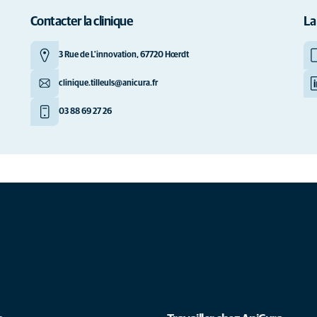
Contacter la clinique
La
3 Rue de L'innovation, 67720 Hœrdt
clinique.tilleuls@anicura.fr
03 88 69 27 26