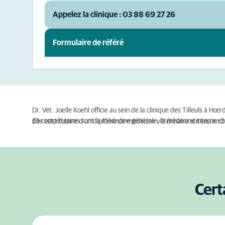
Appelez la clinique : 03 88 69 27 26
Formulaire de référé
Dr. Vet. Joelle Koehl officie au sein de la clinique des Tilleuls à 
de compétences sont la médecine générale, la médecine interne et 
Elle est titulaire d'un diplôme de médecine vétérinaire obtenu en 2
Cert