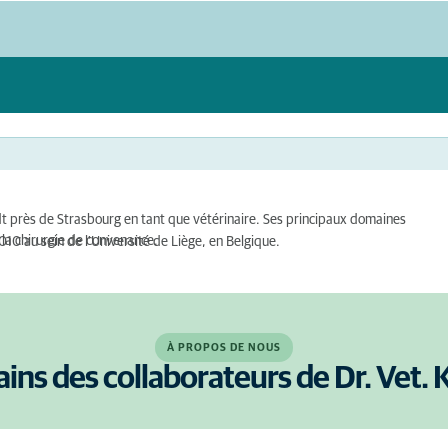
Hœrdt près de Strasbourg en tant que vétérinaire. Ses principaux domaines
la chirurgie de convenance.
010 au sein de l'Université de Liège, en Belgique.
À PROPOS DE NOUS
ains des collaborateurs de Dr. Vet. 