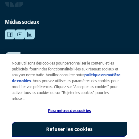
Médias sociaux
TRAVAILLER CHEZ ANICURA
Voir nos offres d'emploi
Nous utilisons des cookies pour personnaliser le contenu et les
publicités, fournir des fonctionnalités liées aux réseaux sociaux et
analyser notre trafic. Veuillez consulter notre
politique en matière
de cookies
(opens in a new tab)
. Vous pouvez utiliser les paramètres des cookies pour
Vie privée
modifier vos préférences. Cliquez sur "Accepter les cookies" pour
Légal
activer tous les cookies ou sur "Rejeter les cookies" pour les
Cookies
refuser..
Accessibilité
Paramètres des cookies
Presse
Global Human Rights
AniCura est une filiale de Mars, Inc © 2026
Refuser les cookies