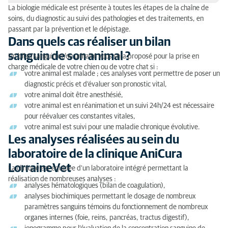
La biologie médicale est présente à toutes les étapes de la chaîne de
Dans quels cas réaliser un bilan sanguin de son
soins, du diagnostic au suivi des pathologies et des traitements, en
animal ?
passant par la prévention et le dépistage.
Dans quels cas réaliser un bilan
Les analyses réalisées au sein du laboratoire de la
sanguin de son animal ?
Un bilan sanguin et/ou urinaire vous sera proposé pour la prise en
clinique AniCura LorraineVet
charge médicale de votre chien ou de votre chat si :
votre animal est malade ; ces analyses vont permettre de poser un
diagnostic précis et d’évaluer son pronostic vital,
votre animal doit être anesthésié,
votre animal est en réanimation et un suivi 24h/24 est nécessaire
pour réévaluer ces constantes vitales,
votre animal est suivi pour une maladie chronique évolutive.
Les analyses réalisées au sein du
laboratoire de la clinique AniCura
LorraineVet
La clinique est équipée d'un laboratoire intégré permettant la
réalisation de nombreuses analyses :
analyses hématologiques (bilan de coagulation),
analyses biochimiques permettant le dosage de nombreux
paramètres sanguins témoins du fonctionnement de nombreux
organes internes (foie, reins, pancréas, tractus digestif),