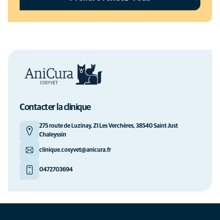
Contacter la clinique
275 route de Luzinay, ZI Les Verchères, 38540 Saint Just
Chaleyssin
clinique.cosyvet@anicura.fr
0472703694