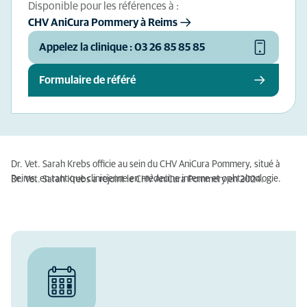
Disponible pour les références à :
CHV AniCura Pommery à Reims
Appelez la clinique : 03 26 85 85 85
Formulaire de référé
Dr. Vet. Sarah Krebs officie au sein du CHV AniCura Pommery, situé à
Reims, en tant que clinicienne en médecine interne et ophtalmologie.
Dr. Vet. Sarah Krebs a rejoint le CHV AniCura Pommery en 2024.