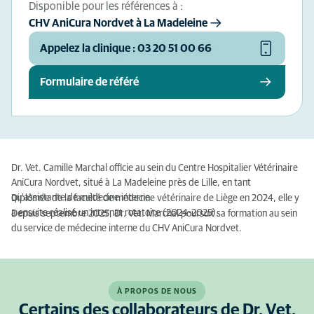
Disponible pour les références à :
CHV AniCura Nordvet à La Madeleine
Appelez la clinique : 03 20 51 00 66
Formulaire de référé
Dr. Vet. Camille Marchal officie au sein du Centre Hospitalier Vétérinaire
AniCura Nordvet, situé à La Madeleine près de Lille, en tant
qu'assistante de médecine interne.
Diplômée de la faculté de médecine vétérinaire de Liège en 2024, elle y
a ensuite réalisé un internat rotatoire (2024-2025).
Depuis septembre 2025, Dr. Vet. Marchal poursuit sa formation au sein
du service de médecine interne du CHV AniCura Nordvet.
À PROPOS DE NOUS
Certains des collaborateurs de Dr. Vet.