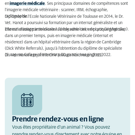
en
imagerie médicale
. Ses principaux domaines de compétences sont
l'imagerie médicale vétérinaire : scanner, IRM, échographie,
radiographie.
Diplômée de l'Ecole Nationale Vétérinaire de Toulouse en 2014, le Dr.
Vet. Hanot a poursuivi sa formation par un internat généraliste et un
internat d'imagerie médicale à l'école vétérinaire de Lyon (VetAgroSup).
Elle est ensuite partie exercer au Royaume-Uni, en pratique générale
dans un premier temps, puis en imagerie médicale (internat et
résidence) dans un hôpital vétérinaire dans la région de Cambridge
(Dick White Referrals), jusqu'à l'obtention du diplôme de spécialiste
(European College of Veterinary Diagnostic Imaging) en 2022.
Dr. Vet. Hanot a rejoint le CHV AniCura Nordvet en 2022.
Prendre rendez-vous en ligne
Vous êtes propriétaire d'un animal ? Vous pouvez
prendre rendez-vous directement avec notre équipe en