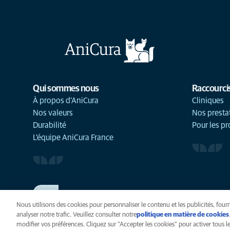
Qui sommes nous
Raccourci
À propos d'AniCura
Cliniques
Nos valeurs
Nos presta
Durabilité
Pour les pr
L'équipe AniCura France
TRAVAILLER CHEZ ANICURA
Voir nos offres d'emploi
Nous utilisons des cookies pour personnaliser le contenu et les publicités, fourn
analyser notre trafic. Veuillez consulter notre
politique en matière de cookies
modifier vos préférences. Cliquez sur "Accepter les cookies" pour activer tous les