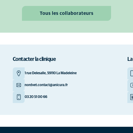
Tous les collaborateurs
Contacter la clinique
La
1 rue Delesalle, 59110 La Madeleine
nordvet.contact@anicura.fr
03 20 51 00 66