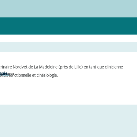
érinaire Nordvet de La Madeleine (près de Lille) en tant que clinicienne
apie.
puis 2012.
ion fonctionnelle et cinésiologie.