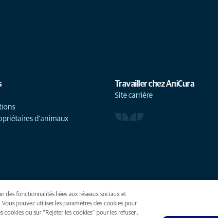
s
Travailler chez AniCura
Site carrière
tions
opriétaires d'animaux
ir des fonctionnalités liées aux réseaux sociaux et
(opens in a new tab)
. Vous pouvez utiliser les paramètres des cookies pour
 cookies ou sur "Rejeter les cookies" pour les refuser..