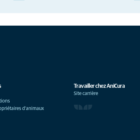
s
Travailler chez AniCura
Site carrière
tions
opriétaires d'animaux