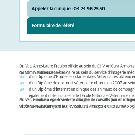
Appelez la clinique : 04 74 96 25 50
Formulaire de référé
Dr. Vet. Anne-Laure Freulon officie au sein du CHV AniCura Armonia 
qu'administrateur et vétérinaire au sein du service d'imagerie méd
Dr. Vet. Freulon est titulaire :
d'un Diplôme d'Etudes Fondamentales Vétérinaires obtenu en 
d'un Diplôme de doctorat vétérinaire obtenu en 2007 au sein 
d'un Diplôme d'internat en clinique des animaux de compagni
également obtenu au sein de l'École Nationale Vétérinaire d
Dr. Vet. Freulon a également été chargée de consultation en Imager
Elle est co-auteur de plusieurs publications dans des journaux fran
vétérinaire ; notamment sur le recours à l'imagerie en traumatologi
Dr. Vet. Freulon a rejoint le CHV AniCura Armonia en 2013.