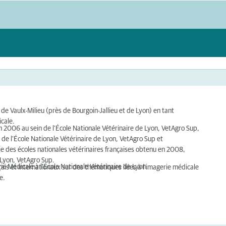
de Vaulx-Milieu (près de Bourgoin-Jallieu et de Lyon) en tant
icale.
2006 au sein de l'École Nationale Vétérinaire de Lyon, VetAgro Sup,
de l'École Nationale Vétérinaire de Lyon, VetAgro Sup et
e des écoles nationales vétérinaires françaises obtenu en 2008,
e Lyon, VetAgro Sup.
ie Médicale à l'École Nationale Vétérinaire de Lyon.
çais et internationaux sur des thématiques liées à l'imagerie médicale
e.