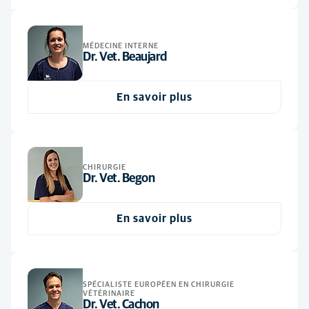
Dentisterie
(1)
Vétérinaire
(28)
Dermatologie
(1)
MÉDECINE INTERNE
Dr. Vet. Beaujard
Imagerie médicale
(3)
Médecine générale
(4)
En savoir plus
Médecine interne
(6)
Nutrition
(1)
Oncologie
(1)
CHIRURGIE
Dr. Vet. Begon
Ophtalmologie
(1)
Soins d'urgence
(8)
En savoir plus
SPÉCIALISTE EUROPÉEN EN CHIRURGIE
VÉTÉRINAIRE
Dr. Vet. Cachon