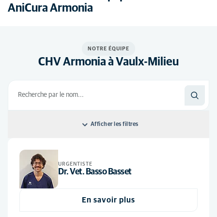
AniCura Armonia
NOTRE ÉQUIPE
CHV Armonia à Vaulx-Milieu
Afficher les filtres
Classer par: Default
URGENTISTE
Default
Toutes les disciplines
Dr. Vet. Basso Basset
Ordre alphabétique
Anesthésie
(1)
Tous les postes
En savoir plus
Chirurgie
(5)
ASV
(25)