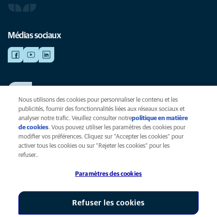
Médias sociaux
TRAVAILLER CHEZ ANICURA
Voir nos offres d'emploi
Nous utilisons des cookies pour personnaliser le contenu et les
publicités, fournir des fonctionnalités liées aux réseaux sociaux et
analyser notre trafic. Veuillez consulter notre
politique en matière
de cookies
(opens in a new tab)
. Vous pouvez utiliser les paramètres des cookies pour
Vie privée
modifier vos préférences. Cliquez sur "Accepter les cookies" pour
Légal
activer tous les cookies ou sur "Rejeter les cookies" pour les
Cookies
refuser..
Accessibilité
Paramètres des cookies
Presse
Global Human Rights
AniCura est une filiale de Mars, Inc © 2026
Refuser les cookies