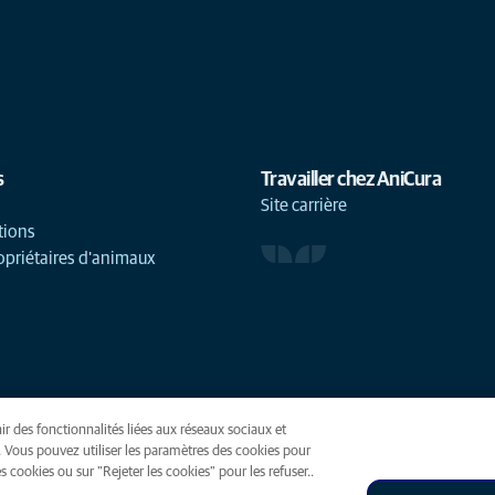
s
Travailler chez AniCura
Site carrière
tions
opriétaires d'animaux
ir des fonctionnalités liées aux réseaux sociaux et
(opens in a new tab)
. Vous pouvez utiliser les paramètres des cookies pour
 cookies ou sur "Rejeter les cookies" pour les refuser..