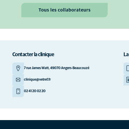
Tous les collaborateurs
Contacter la clinique
La
7 rue James Watt, 49070 Angers-Beaucouzé
clinique@vetref.fr
02 41 20 02 20