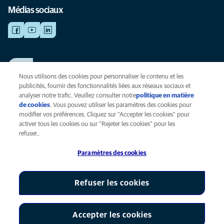
Médias sociaux
TRAVAILLER CHEZ ANICURA
Voir nos offres d'emploi
Nous utilisons des cookies pour personnaliser le contenu et les
publicités, fournir des fonctionnalités liées aux réseaux sociaux et
analyser notre trafic. Veuillez consulter notre
politique en matière
de cookies
(opens in a new tab)
. Vous pouvez utiliser les paramètres des cookies pour
Vie privée
modifier vos préférences. Cliquez sur "Accepter les cookies" pour
Légal
activer tous les cookies ou sur "Rejeter les cookies" pour les
Cookies
refuser..
Accessibilité
Paramètres des cookies
Presse
Global Human Rights
AniCura est une filiale de Mars, Inc © 2026
Refuser les cookies
Accepter les cookies
Paramètres des cookies