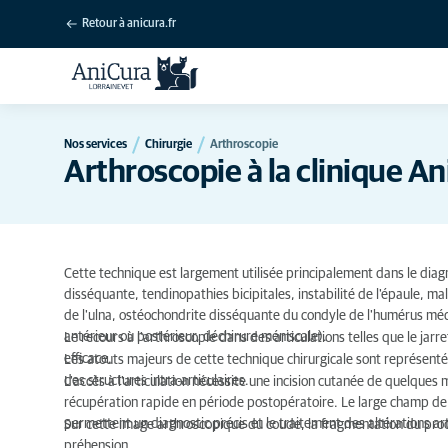
Retour à anicura.fr
Nos services
Chirurgie
Arthroscopie
Arthroscopie à la clinique A
Cette technique est largement utilisée principalement dans le diagn
disséquante, tendinopathies bicipitales, instabilité de l'épaule, 
de l'ulna, ostéochondrite disséquante du condyle de l'humérus médi
antérieur ou postérieur, déchirure méniscale).
Le recours à l'arthroscopie dans des articulations telles que le jarr
efficace.
Les atouts majeurs de cette technique chirurgicale sont représentés 
des structures intra-articulaires.
L'accès à l'articulation nécessite une incision cutanée de quelques 
récupération rapide en période postopératoire. Le large champ de vi
permettent un diagnostic précis et le traitement des altérations arti
Sur cette image arthroscopique du coude, la fragmentation du proce
préhension.