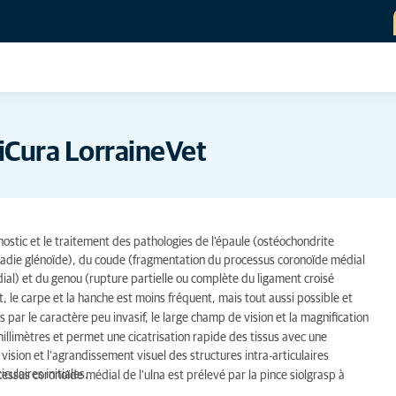
niCura LorraineVet
ostic et le traitement des pathologies de l'épaule (ostéochondrite
maladie glénoïde), du coude (fragmentation du processus coronoïde médial
al) et du genou (rupture partielle ou complète du ligament croisé
et, le carpe et la hanche est moins fréquent, mais tout aussi possible et
par le caractère peu invasif, le large champ de vision et la magnification
millimètres et permet une cicatrisation rapide des tissus avec une
sion et l’agrandissement visuel des structures intra-articulaires
culaires initiales.
ssus coronoïde médial de l'ulna est prélevé par la pince siolgrasp à