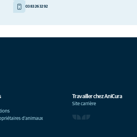
03 83 26 32 92
s
Travailler chez AniCura
Site carrière
tions
opriétaires d'animaux