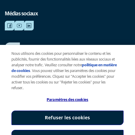
Médias sociaux
TRAVAILLER CHEZ ANICURA
Voir nos offres d'emploi
Nous utilisons des cookies pour personnaliser le contenu et les
publicités, fournir des fonctionnalités liées aux réseaux sociaux et
analyser notre trafic. Veuillez consulter notre
politique en matière
de cookies
(opens in a new tab)
. Vous pouvez utiliser les paramètres des cookies pour
Vie privée
modifier vos préférences. Cliquez sur "Accepter les cookies" pour
Légal
activer tous les cookies ou sur "Rejeter les cookies" pour les
Cookies
refuser..
Accessibilité
Paramètres des cookies
Presse
Global Human Rights
AniCura est une filiale de Mars, Inc © 2026
Refuser les cookies