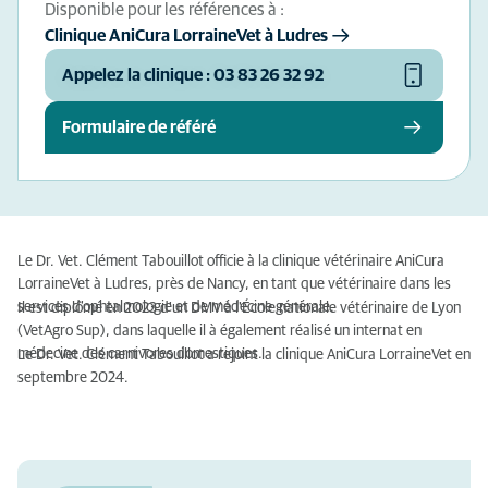
Disponible pour les références à :
Clinique AniCura LorraineVet à Ludres
Appelez la clinique : 03 83 26 32 92
Formulaire de référé
Le Dr. Vet. Clément Tabouillot officie à la clinique vétérinaire AniCura
LorraineVet à Ludres, près de Nancy, en tant que vétérinaire dans les
services d'ophtalmologie et de médecine générale.
Il est diplômé en 2023 d'un DMV à l'École nationale vétérinaire de Lyon
(VetAgro Sup), dans laquelle il à également réalisé un internat en
médecine des carnivores domestiques.
Le Dr. Vet. Clément Tabouillot a rejoint la clinique AniCura LorraineVet en
septembre 2024.