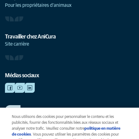
Pour les propriétaires d'animaux
Travailler chez AniCura
Site carrière
Médias sociaux
TRAVAILLER CHEZ ANICURA
Voir nos offres d'emploi
Nous utilisons des cookies pour personnaliser le contenu et les
publicités, fournir des fonctionnalités liées aux réseaux sociaux et
analyser notre trafic. Veuillez consulter notre
politique en matière
de cookies
(opens in a new tab)
. Vous pouvez utiliser les paramètres des cookies pour
Vie privée