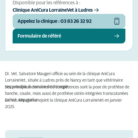
Disponible pour les références à :
Clinique AniCura LorraineVet à Ludres
Appelez la clinique : 03 83 26 32 92
Formulaire de référé
Dr. Vet. Salvatore Maugeri officie au sein de la clinique AniCura
LorraineVet, située à Ludres près de Nancy en tant que vétérinaire
responsable du service de chirurgie.
Ses principaux domaines de compétences sont la pose de prothèse de
hanche, coude, mais aussi de prothèse ostéo-intégrées transcutanées
suite à amputation.
Dr. Vet. Maugeri a rejoint la clinique AniCura LorraineVet en janvier
2025.